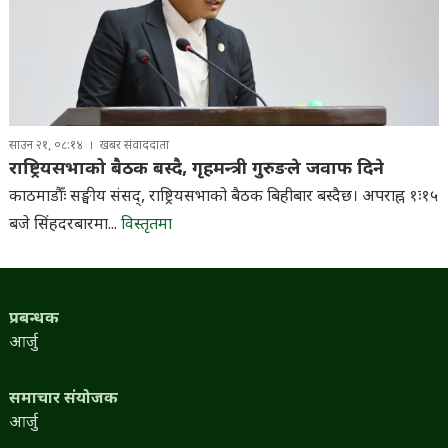
साउन २१, ०८:१४
खबर संवाददाता
राष्ट्रियसभाको बैठक बस्दै, गृहमन्त्री गुरुङले जवाफ दिने
काठमाडौँः सङ्घीय संसद्, राष्ट्रियसभाको बैठक बिहीबार बस्दैछ। अपराह्न १ः१५
बजे सिंहदरबारमा...
विस्तृतमा
प्रबन्धक
आर्जु
समाचार संयोजक
आर्जु