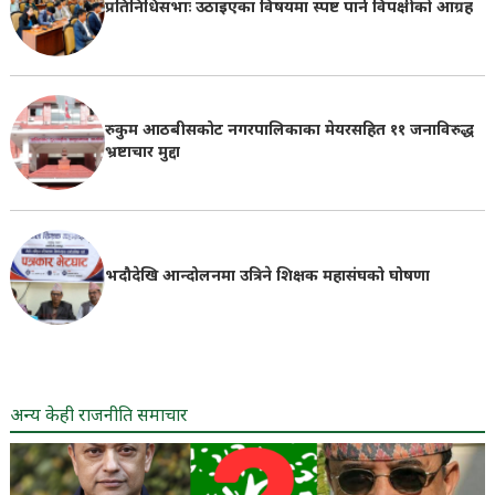
प्रतिनिधिसभाः उठाइएका विषयमा स्पष्ट पार्न विपक्षीको आग्रह
रुकुम आठबीसकोट नगरपालिकाका मेयरसहित ११ जनाविरुद्ध
भ्रष्टाचार मुद्दा
भदौदेखि आन्दोलनमा उत्रिने शिक्षक महासंघको घोषणा
अन्य केही राजनीति समाचार