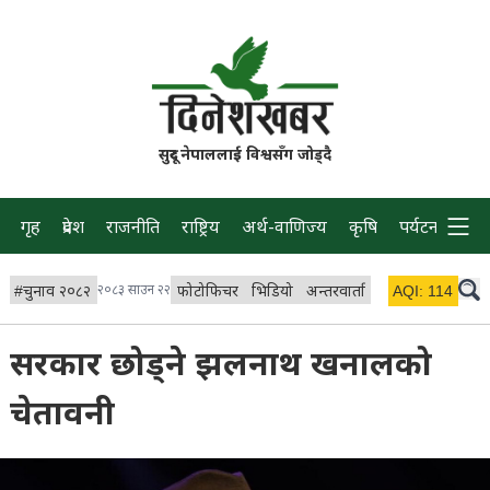
सुदूर नेपाललाई विश्वसँग जोड्दै
गृह
प्रदेश
राजनीति
राष्ट्रिय
अर्थ-वाणिज्य
कृषि
पर्यटन
प्रवास
#
चुनाव २०८२
२०८३ साउन २२
फोटोफिचर
भिडियो
अन्तरवार्ता
विचार/ब्लग
AQI:
114
लाइभ 
सरकार छोड्ने झलनाथ खनालको
चेतावनी