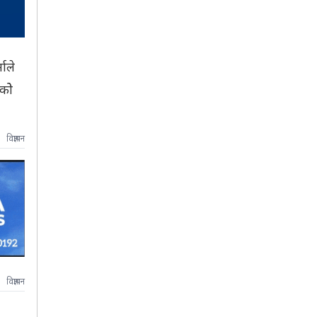
माले
कोे
विज्ञापन
विज्ञापन