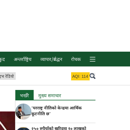
कुद
अन्तर्राष्ट्रिय
व्यापार/प्रर्वद्धन
रोचक
इभ रेडियो
AQI:
114
भर्खरै
मुख्य समाचार
‘परराष्ट्र नीतिको केन्द्रमा आर्थिक
कूटनीति छ’
२५० रुपैयाँको खरिदमा १० लाखको