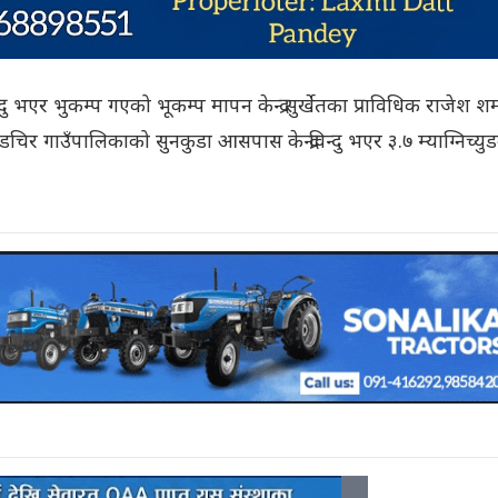
दु भएर भुकम्प गएको भूकम्प मापन केन्द्र सुर्खेतका प्राविधिक राजेश शर्
र गाउँपालिकाको सुनकुडा आसपास केन्द्रविन्दु भएर ३.७ म्याग्निच्युड