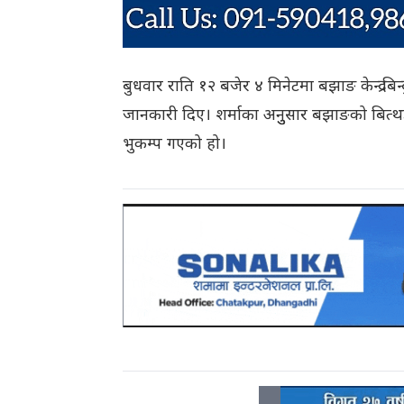
बुधवार राति १२ बजेर ४ मिनेटमा बझाङ केन्द्र बिन्
जानकारी दिए। शर्माका अनुुसार बझाङको बित्थडचि
भुकम्प गएको हो।