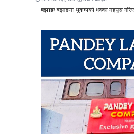
२०८० साउन ३२, ०८:०५
खबर संवाददाता
बझाङः
बझाङमा भूकम्पको धक्का महसुस गरि