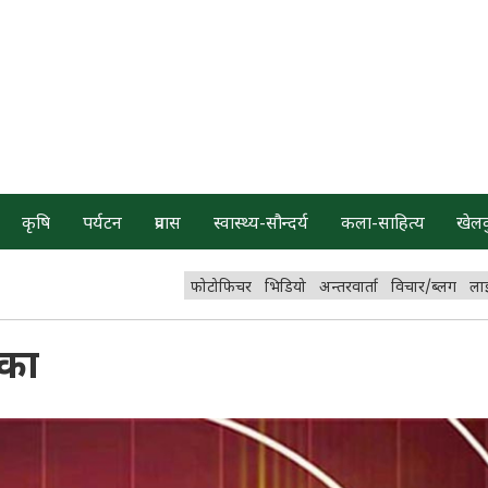
कृषि
पर्यटन
प्रवास
स्वास्थ्य-सौन्दर्य
कला-साहित्य
खेल
फोटोफिचर
भिडियो
अन्तरवार्ता
विचार/ब्लग
ला
्का