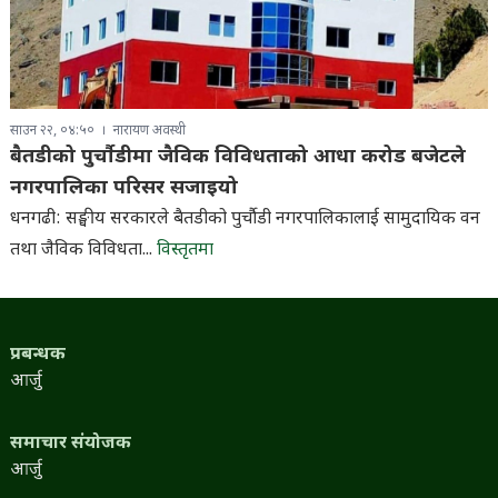
साउन २२, ०४:५०
नारायण अवस्थी
बैतडीको पुर्चौडीमा जैविक विविधताको आधा करोड बजेटले
नगरपालिका परिसर सजाइयो
धनगढी: सङ्घीय सरकारले बैतडीको पुर्चौडी नगरपालिकालाई सामुदायिक वन
तथा जैविक विविधता...
विस्तृतमा
प्रबन्धक
आर्जु
समाचार संयोजक
आर्जु