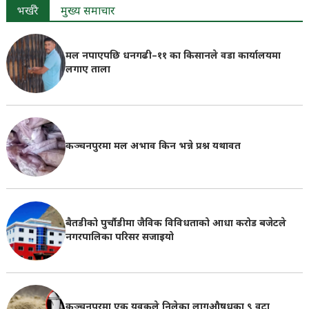
भर्खरै
मुख्य समाचार
मल नपाएपछि धनगढी–११ का किसानले वडा कार्यालयमा
लगाए ताला
कञ्चनपुरमा मल अभाव किन भन्ने प्रश्न यथावत
बैतडीको पुर्चौडीमा जैविक विविधताको आधा करोड बजेटले
नगरपालिका परिसर सजाइयो
कञ्चनपुरमा एक युवकले निलेका लागूऔषधका ९ वटा