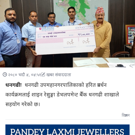
२०८० भदौ ४, ०४:५१
खबर संवाददाता
धनगढीः
धनगढी उपमहानगरपालिकाको हरित प्रवर्धन
कार्यक्रमलाई शाइन रेसुङ्गा डेभलपमेन्ट बैँंक धनगढी शाखाले
सहयोग गरेको छ।
विज्ञापन