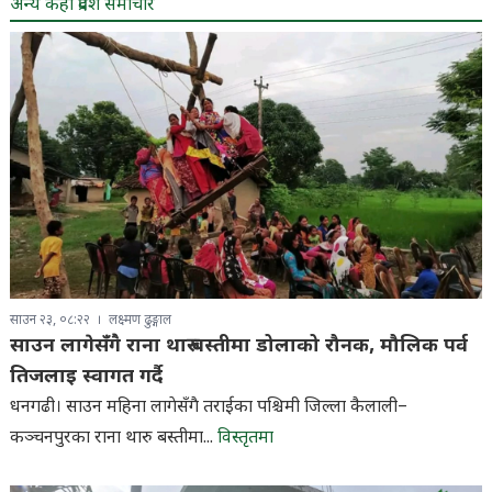
अन्य केही प्रदेश समाचार
साउन २३, ०८:२२
लक्ष्मण ढुङ्गाल
साउन लागेसँगै राना थारु बस्तीमा डोलाको रौनक, मौलिक पर्व
तिजलाइ स्वागत गर्दै
धनगढी। साउन महिना लागेसँगै तराईका पश्चिमी जिल्ला कैलाली–
कञ्चनपुरका राना थारु बस्तीमा...
विस्तृतमा