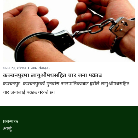
साउन २३, ०५:०३
खबर संवाददाता
कञ्चनपुरमा लागुऔषधसहित चार जना पक्राउ
कञ्चनपुर: कञ्चनपुरको पुनर्वास नगरपालिकाबाट प्रहरीले लागुऔषधसहित
चार जनालाई पक्राउ गरेको छ।
प्रबन्धक
आर्जु