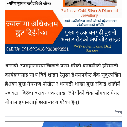
धनगढी उपमहानगरपालिकाले प्रारम्भ गरेको धनगढीको हरियाली
कार्यक्रमलाइ साथ दिदैँ शाइन रेसुङ्गा डेभलपमेन्ट बैंक सुदुरपश्चिम
प्रदेशका प्रमुख मेघराज पोख्रेल र धनगढी शाखा प्रमुख रबिन्द्र शाहीले
२० वटा बिरुवा बराबर एक लाख रुपैयाँको चेक सोमवार मेयर
गोपाल हमाललाई हस्तान्तरण गरेका हुन्।
विज्ञापन