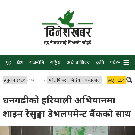
सुदूर नेपाललाई विश्वसँग जोड्दै
गृह
प्रदेश
राजनीति
राष्ट्रिय
अर्थ-वाणिज्य
कृषि
पर्यटन
प्रवास
#
चुनाव २०८२
२०८३ साउन २४
फोटोफिचर
भिडियो
अन्तरवार्ता
विचार/ब्लग
AQI:
114
लाइभ
धनगढीको हरियाली अभियानमा
शाइन रेसुङ्गा डेभलपमेन्ट बैंकको साथ