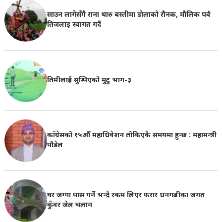
साउन लागेसँगै राना थारु बस्तीमा डोलाको रौनक, मौलिक पर्व
तिजलाइ स्वागत गर्दै
तिमीलाई सुम्पिएको मुटु भाग-३
काँग्रेसको १५औँ महाधिवेशन तोकिएकै समयमा हुन्छ : महामन्त्री
पौडेल
घर जग्गा पास गर्ने भन्दै रकम लिएर फरार धनगढीका जगत
कुँवर जेल चलान