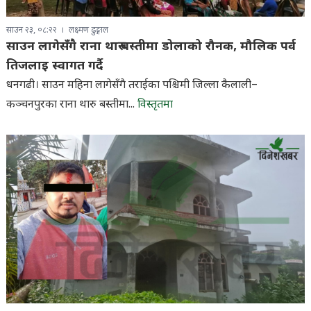
साउन २३, ०८:२२
लक्ष्मण ढुङ्गाल
साउन लागेसँगै राना थारु बस्तीमा डोलाको रौनक, मौलिक पर्व
तिजलाइ स्वागत गर्दै
धनगढी। साउन महिना लागेसँगै तराईका पश्चिमी जिल्ला कैलाली–
कञ्चनपुरका राना थारु बस्तीमा...
विस्तृतमा