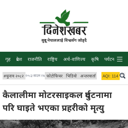
सुदूर नेपाललाई विश्वसँग जोड्दै
गृह
प्रदेश
राजनीति
राष्ट्रिय
अर्थ-वाणिज्य
कृषि
पर्यटन
प्रवास
#
चुनाव २०८२
२०८३ साउन २४
फोटोफिचर
भिडियो
अन्तरवार्ता
विचार/ब्लग
AQI:
114
लाइभ
कैलालीमा मोटरसाइकल दुर्घटनामा
परि घाइते भएका प्रहरीको मृत्यु