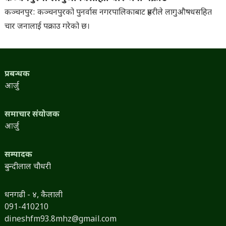
कञ्चनपुर: कञ्चनपुरको पुनर्वास नगरपालिकाबाट प्रहरीले लागुऔषधसहित
चार जनालाई पक्राउ गरेको छ।
प्रबन्धक
आर्जु
समाचार संयोजक
आर्जु
सम्पादक
बुन्दीलाल चौधरी
धनगढी - ४, कैलाली
091-410210
dineshfm93.8mhz@gmail.com