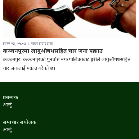
साउन २३, ०५:०३
खबर संवाददाता
कञ्चनपुरमा लागुऔषधसहित चार जना पक्राउ
कञ्चनपुर: कञ्चनपुरको पुनर्वास नगरपालिकाबाट प्रहरीले लागुऔषधसहित
चार जनालाई पक्राउ गरेको छ।
प्रबन्धक
आर्जु
समाचार संयोजक
आर्जु