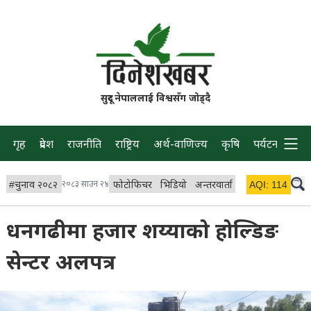
सुदूर नेपाललाई विश्वसँग जोड्दै
गृह
प्रदेश
राजनीति
राष्ट्रिय
अर्थ-वाणिज्य
कृषि
पर्यटन
प्रवास
#
चुनाव २०८२
२०८३ साउन २४
फोटोफिचर
भिडियो
अन्तरवार्ता
विचार/ब्लग
AQI:
114
लाइभ
धनगढीमा हजार शय्याको होल्डिङ
सेन्टर अलपत्र