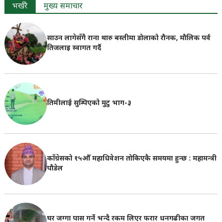
भर्खरै
मुख्य समाचार
साउन लागेसँगै राना थारु बस्तीमा डोलाको रौनक, मौलिक पर्व
तिजलाइ स्वागत गर्दै
तिमीलाई सुम्पिएको मुटु भाग-३
काँग्रेसको १५औँ महाधिवेशन तोकिएकै समयमा हुन्छ : महामन्त्री
पौडेल
घर जग्गा पास गर्ने भन्दै रकम लिएर फरार धनगढीका जगत