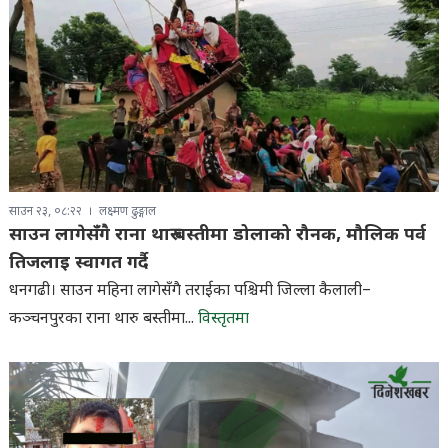
साउन २३, ०८:२२
लक्ष्मण ढुङ्गाल
साउन लागेसँगै राना थारु बस्तीमा डोलाको रौनक, मौलिक पर्व
तिजलाइ स्वागत गर्दै
धनगढी। साउन महिना लागेसँगै तराईका पश्चिमी जिल्ला कैलाली–
कञ्चनपुरका राना थारु बस्तीमा...
विस्तृतमा