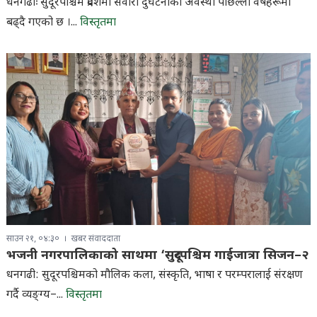
धनगढीः सुदूरपश्चिम प्रदेशमा सवारी दुर्घटनाको अवस्था पछिल्ला वर्षहरूमा
बढ्दै गएको छ ।...
विस्तृतमा
साउन २१, ०४:३०
खबर संवाददाता
भजनी नगरपालिकाको साथमा ‘सुदूरपश्चिम गाईजात्रा सिजन–२
धनगढी: सुदूरपश्चिमको मौलिक कला, संस्कृति, भाषा र परम्परालाई संरक्षण
गर्दै व्यङ्ग्य–...
विस्तृतमा