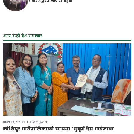
रोगविरुद्धको खोप लगाइयाे
अन्य केही प्रदेश समाचार
साउन २१, ०५:११
लक्ष्मण ढुङ्गाल
जोशिपुर गाउँपालिकाको साथमा ‘सुदूरपश्चिम गाईजात्रा