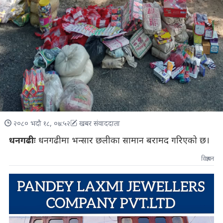
२०८० भदौ १८, ०७:५२
खबर संवाददाता
धनगढीः
धनगढीमा भन्सार छलीका सामान बरामद गरिएको छ।
विज्ञापन