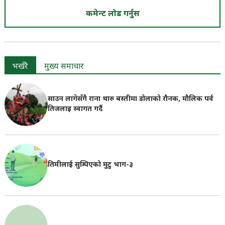
कमेन्ट लोड गर्नुस
भर्खरै
मुख्य समाचार
साउन लागेसँगै राना थारु बस्तीमा डोलाको रौनक, मौलिक पर्व
तिजलाइ स्वागत गर्दै
तिमीलाई सुम्पिएको मुटु भाग-३
काँग्रेसको १५औँ महाधिवेशन तोकिएकै समयमा हुन्छ : महामन्त्री