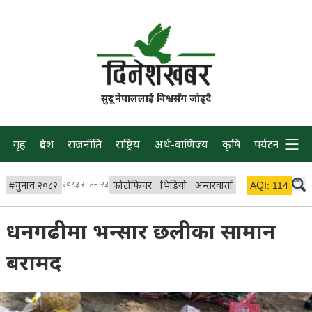
सुदूर नेपाललाई विश्वसँग जोड्दै
गृह
प्रदेश
राजनीति
राष्ट्रिय
अर्थ-वाणिज्य
कृषि
पर्यटन
प्रवास
#
चुनाव २०८२
२०८३ साउन २३
फोटोफिचर
भिडियो
अन्तरवार्ता
विचार/ब्लग
AQI:
114
लाइभ 
धनगढीमा भन्सार छलीका सामान
बरामद