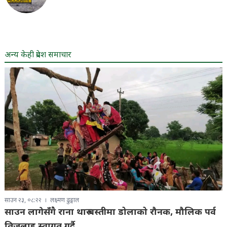
अन्य केही प्रदेश समाचार
साउन २३, ०८:२२
लक्ष्मण ढुङ्गाल
साउन लागेसँगै राना थारु बस्तीमा डोलाको रौनक, मौलिक पर्व
तिजलाइ स्वागत गर्दै
धनगढी। साउन महिना लागेसँगै तराईका पश्चिमी जिल्ला कैलाली–
कञ्चनपुरका राना थारु बस्तीमा...
विस्तृतमा