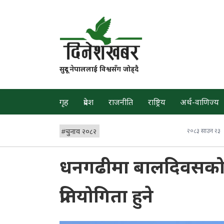
सुदूर नेपाललाई विश्वसँग जोड्दै
गृह
प्रदेश
राजनीति
राष्ट्रिय
अर्थ-वाणिज्य
#
चुनाव २०८२
२०८३ साउन २३
धनगढीमा बालदिवसको
प्रतियोगिता हुने