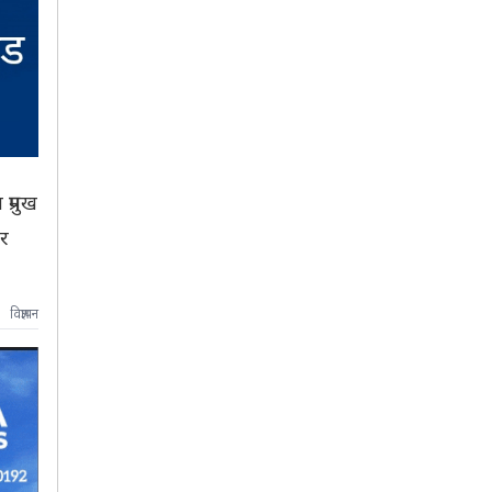
्रमुख
ार
विज्ञापन