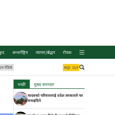
कुद
अन्तर्राष्ट्रिय
व्यापार/प्रर्वद्धन
रोचक
इभ रेडियो
AQI:
114
भर्खरै
मुख्य समाचार
यादवको परिवारलाई प्रदेश सरकारले घर
बनाइदिने