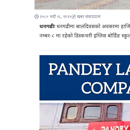
२०८० भदौ १८, ११:१०
खबर संवाददाता
धनगढीः
धनगढीमा बालदिवसको अवसरमा हाजिरी
नम्बर-८ मा रहेको डिस्कभरी इंग्लिस बोर्डिङ स्क