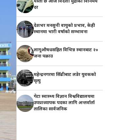
यस्तो छ आज विदेशी मुद्राको विनिमय
दर
देशभर मनसुनी वायुको प्रभाव, केही
स्थानमा भारी वर्षाको सम्भावना
लागूऔषधसहित विभिन्न स्थानबाट २०
जना पक्राउ
महेन्द्रनगरमा सिँढीबाट लडेर युवकको
मृत्यु
गेटा स्वास्थ्य विज्ञान विश्वविद्यालयमा
उपप्राध्यापक पदका लागि अन्तर्वार्ता
तालिका सार्वजनिक