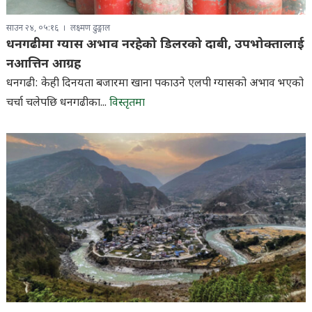
साउन २४, ०५:१६
लक्ष्मण ढुङ्गाल
धनगढीमा ग्यास अभाव नरहेको डिलरको दाबी, उपभोक्तालाई
नआत्तिन आग्रह
धनगढी: केही दिनयता बजारमा खाना पकाउने एलपी ग्यासको अभाव भएको
चर्चा चलेपछि धनगढीका...
विस्तृतमा