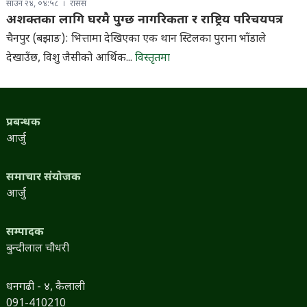
साउन २४, ०४:५८
रासस
अशक्तका लागि घरमै पुग्छ नागरिकता र राष्ट्रिय परिचयपत्र
चैनपुर (बझाङ): भित्तामा देखिएका एक थान स्टिलका पुराना भाँडाले
देखाउँछ, विशु जैसीको आर्थिक...
विस्तृतमा
प्रबन्धक
आर्जु
समाचार संयोजक
आर्जु
सम्पादक
बुन्दीलाल चौधरी
धनगढी - ४, कैलाली
091-410210