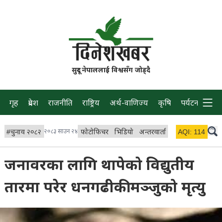
सुदूर नेपाललाई विश्वसँग जोड्दै
गृह
प्रदेश
राजनीति
राष्ट्रिय
अर्थ-वाणिज्य
कृषि
पर्यटन
प्रवास
#
चुनाव २०८२
२०८३ साउन २४
फोटोफिचर
भिडियो
अन्तरवार्ता
विचार/ब्लग
AQI:
114
लाइभ
जनावरका लागि थापेको विद्युतीय
तारमा परेर धनगढीकी मञ्जुको मृत्यु