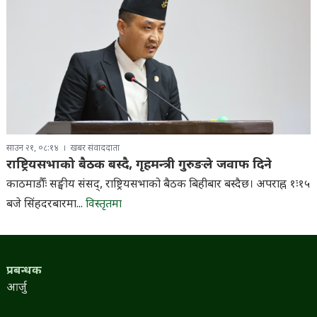
साउन २१, ०८:१४
खबर संवाददाता
राष्ट्रियसभाको बैठक बस्दै, गृहमन्त्री गुरुङले जवाफ दिने
काठमाडौँः सङ्घीय संसद्, राष्ट्रियसभाको बैठक बिहीबार बस्दैछ। अपराह्न १ः१५
बजे सिंहदरबारमा...
विस्तृतमा
प्रबन्धक
आर्जु