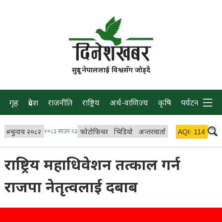
सुदूर नेपाललाई विश्वसँग जोड्दै
गृह
प्रदेश
राजनीति
राष्ट्रिय
अर्थ-वाणिज्य
कृषि
पर्यटन
प्रवास
#
चुनाव २०८२
२०८३ साउन २३
फोटोफिचर
भिडियो
अन्तरवार्ता
विचार/ब्लग
AQI:
114
लाइभ 
राष्ट्रिय महाधिवेशन तत्काल गर्न
राजपा नेतृत्वलाई दबाब