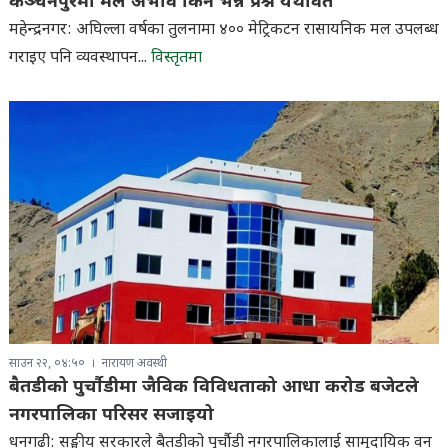
साउन २२, ०५:०१
रासस
कञ्चनपुरमा मल अभाव किन भन्ने प्रश्न यथावत
महेन्द्रनगर: अघिल्ला वर्षका तुलनामा ४०० मेट्रिकटन रासायनिक मल उपलब्ध
गराइए पनि व्यवस्थापन...
विस्तृतमा