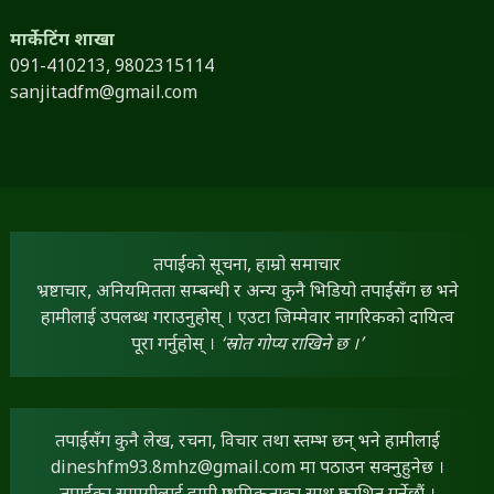
धनगढी - ४, कैलाली
091-410210
dineshfm93.8mhz@gmail.com
दर्ता नम्बर - १०३५/०७५-७६
मार्केटिंग शाखा
091-410213,
9802315114
sanjitadfm@gmail.com
तपाईंको सूचना, हाम्रो समाचार
भ्रष्टाचार, अनियमितता सम्बन्धी र अन्य कुनै भिडियो तपाईंसँग छ भने
हामीलाई उपलब्ध गराउनुहोस् । एउटा जिम्मेवार नागरिकको दायित्व
पूरा गर्नुहोस् ।
‘स्रोत गोप्य राखिने छ ।’