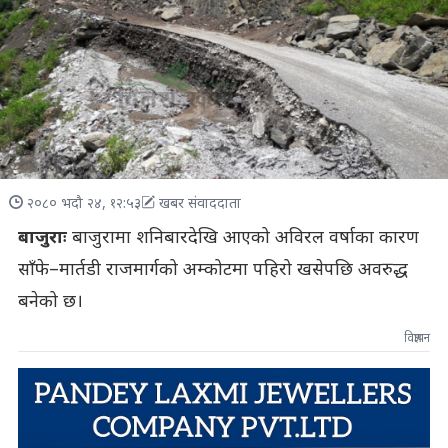
२०८० भदौ २४, १२:५३
खबर संवाददाता
बाजुराः
बाजुरामा शनिबारदेखि आएको अविरल वर्षाका कारण
साँफे–मार्तडी राजमार्गको अम्कोटमा पहिरो खसेपछि अवरुद्ध
बनेको छ।
विज्ञापन