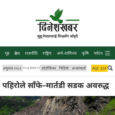
सुदूर नेपाललाई विश्वसँग जोड्दै
गृह
प्रदेश
राजनीति
राष्ट्रिय
अर्थ-वाणिज्य
कृषि
पर्यटन
प्रवास
#
चुनाव २०८२
२०८३ साउन २२
फोटोफिचर
भिडियो
अन्तरवार्ता
विचार/ब्लग
AQI:
114
लाइभ 
पहिरोले साँफे–मार्तडी सडक अवरुद्ध