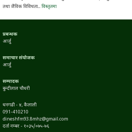
साउन २२, ०४:५०
नारायण अवस्थी
बैतडीको पुर्चौडीमा जैविक विविधताको आधा करोड बजेटले
नगरपालिका परिसर सजाइयो
धनगढी: सङ्घीय सरकारले बैतडीको पुर्चौडी नगरपालिकालाई सामुदायिक वन
तथा जैविक विविधता...
विस्तृतमा
प्रबन्धक
आर्जु
समाचार संयोजक
आर्जु
सम्पादक
बुन्दीलाल चौधरी