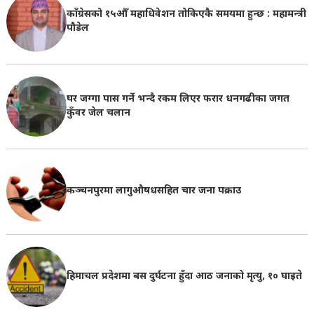
काँग्रेसको १५औँ महाधिवेशन तोकिएकै समयमा हुन्छ : महामन्त्री
पौडेल
घर जग्गा पास गर्ने भन्दै रकम लिएर फरार धनगढीका जगत
कुँवर जेल चलान
कञ्चनपुरमा लागुऔषधसहित चार जना पक्राउ
हिमाचल प्रदेशमा बस दुर्घटना हुँदा आठ जनाको मृत्यु, १० घाइते