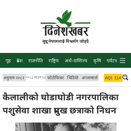
सुदूर नेपाललाई विश्वसँग जोड्दै
गृह
प्रदेश
राजनीति
राष्ट्रिय
अर्थ-वाणिज्य
कृषि
पर्यटन
प्रवास
#
चुनाव २०८२
२०८३ साउन २३
फोटोफिचर
भिडियो
अन्तरवार्ता
विचार/ब्लग
AQI:
114
लाइभ 
कैलालीको घोडाघोडी नगरपालिका
पशुसेवा शाखा प्रमुख छत्राको निधन