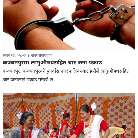
साउन २३, ०५:०३
खबर संवाददाता
कञ्चनपुरमा लागुऔषधसहित चार जना पक्राउ
कञ्चनपुर: कञ्चनपुरको पुनर्वास नगरपालिकाबाट प्रहरीले लागुऔषधसहित
चार जनालाई पक्राउ गरेको छ।