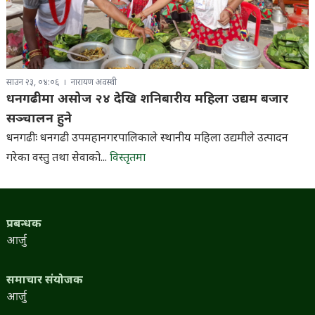
साउन २३, ०४:०६
नारायण अवस्थी
धनगढीमा असोज २४ देखि शनिबारीय महिला उद्यम बजार
सञ्चालन हुने
धनगढीः धनगढी उपमहानगरपालिकाले स्थानीय महिला उद्यमीले उत्पादन
गरेका वस्तु तथा सेवाको...
विस्तृतमा
प्रबन्धक
आर्जु
समाचार संयोजक
आर्जु