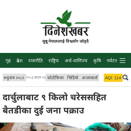
सुदूर नेपाललाई विश्वसँग जोड्दै
गृह
प्रदेश
राजनीति
राष्ट्रिय
अर्थ-वाणिज्य
कृषि
पर्यटन
प्रवास
#
चुनाव २०८२
२०८३ साउन २३
फोटोफिचर
भिडियो
अन्तरवार्ता
विचार/ब्लग
AQI:
114
लाइभ 
दार्चुलाबाट ९ किलो चरेससहित
बैतडीका दुई जना पक्राउ