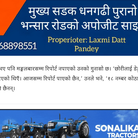
ए पनि मङ्गलबारसम्म रिपोर्ट नपाएको उनको गुनासो छ। ‘छोरीलाई डेङ्
िएको थिएँ। आजसम्म रिपोर्ट पाएको छैन,’ उनले भने, ‘१८ नम्बर कोठ
ि छैनन्।