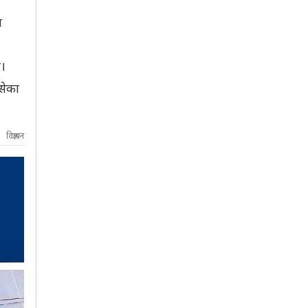
व
े।
सेका
विज्ञापन