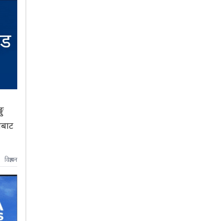
गु
ाबाट
विज्ञापन