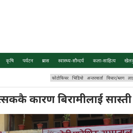
कृषि
पर्यटन
प्रवास
स्वास्थ्य-सौन्दर्य
कला-साहित्य
खेल
फोटोफिचर
भिडियो
अन्तरवार्ता
विचार/ब्लग
ला
्सककै कारण बिरामीलाई सास्ती