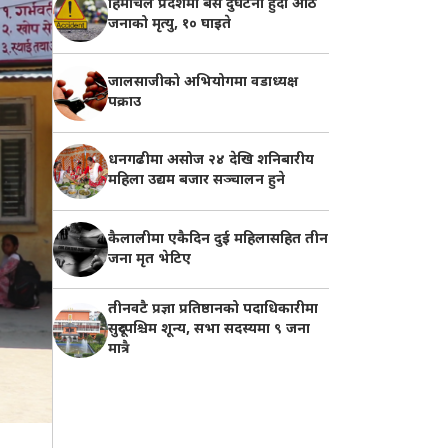
हिमाचल प्रदेशमा बस दुर्घटना हुँदा आठ
जनाको मृत्यु, १० घाइते
जालसाजीको अभियोगमा वडाध्यक्ष
पक्राउ
धनगढीमा असोज २४ देखि शनिबारीय
महिला उद्यम बजार सञ्चालन हुने
कैलालीमा एकैदिन दुई महिलासहित तीन
जना मृत भेटिए
तीनवटै प्रज्ञा प्रतिष्ठानको पदाधिकारीमा
सुदूरपश्चिम शून्य, सभा सदस्यमा ९ जना
मात्रै