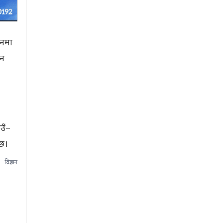
इनमा
इन
उँ–
 छ।
विज्ञापन