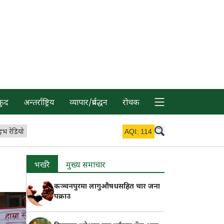
कुद
अन्तर्राष्ट्रिय
व्यापार/प्रर्वद्धन
रोचक
इभ रेडियो
AQI:
114
भर्खरै
मुख्य समाचार
कञ्चनपुरमा लागुऔषधसहित चार जना
पक्राउ