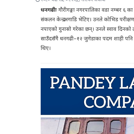
२०८० भदौ २७, ०९:५५
नारायण अवस्थी
धनगढीः
गौरीगङ्गा नगरपालिका वडा नम्बर ६ का
संकलन केन्द्र अगाडि भेटिए। उनले कोभिड परीक्ष
नपाएको गुनासो गरेका छन्। उनले स्वाव दिनको 
साउँदसँगै धनगढी–१२ जुगेडाका पदम शाही पनि एक
थिए।