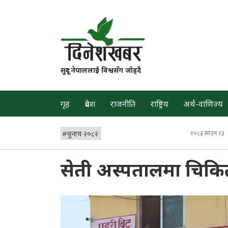
सुदूर नेपाललाई विश्वसँग जोड्दै
गृह
प्रदेश
राजनीति
राष्ट्रिय
अर्थ-वाणिज्य
#
चुनाव २०८२
२०८३ साउन २३
सेती अस्पतालमा चिकित