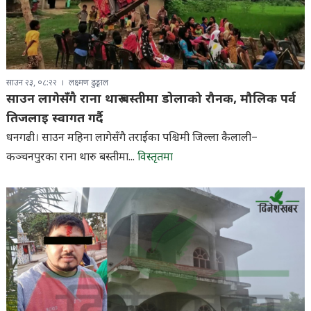
साउन २३, ०८:२२
लक्ष्मण ढुङ्गाल
साउन लागेसँगै राना थारु बस्तीमा डोलाको रौनक, मौलिक पर्व
तिजलाइ स्वागत गर्दै
धनगढी। साउन महिना लागेसँगै तराईका पश्चिमी जिल्ला कैलाली–
कञ्चनपुरका राना थारु बस्तीमा...
विस्तृतमा