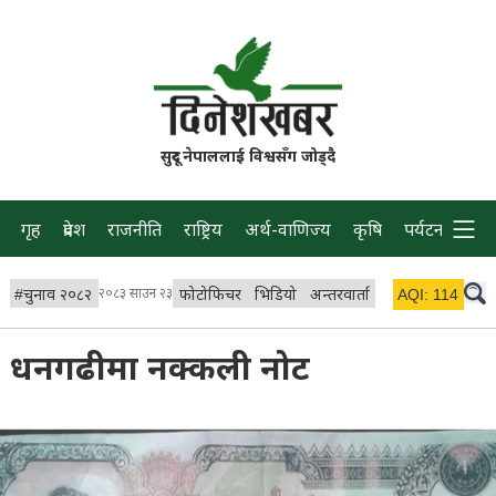
सुदूर नेपाललाई विश्वसँग जोड्दै
गृह
प्रदेश
राजनीति
राष्ट्रिय
अर्थ-वाणिज्य
कृषि
पर्यटन
प्रवास
#
चुनाव २०८२
२०८३ साउन २३
फोटोफिचर
भिडियो
अन्तरवार्ता
विचार/ब्लग
AQI:
114
लाइभ 
धनगढीमा नक्कली नोट