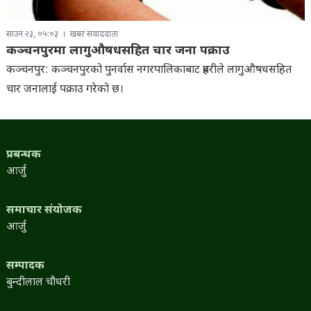
साउन २३, ०५:०३
खबर संवाददाता
कञ्चनपुरमा लागुऔषधसहित चार जना पक्राउ
कञ्चनपुर: कञ्चनपुरको पुनर्वास नगरपालिकाबाट प्रहरीले लागुऔषधसहित
चार जनालाई पक्राउ गरेको छ।
प्रबन्धक
आर्जु
समाचार संयोजक
आर्जु
सम्पादक
बुन्दीलाल चौधरी