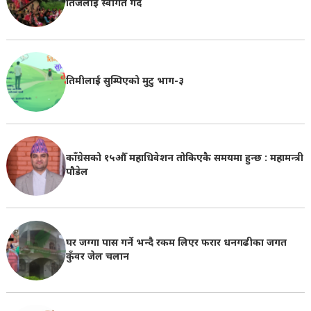
तिजलाइ स्वागत गर्दै
तिमीलाई सुम्पिएको मुटु भाग-३
काँग्रेसको १५औँ महाधिवेशन तोकिएकै समयमा हुन्छ : महामन्त्री
पौडेल
घर जग्गा पास गर्ने भन्दै रकम लिएर फरार धनगढीका जगत
कुँवर जेल चलान