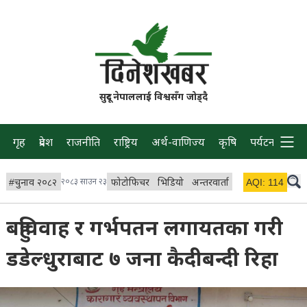
सुदूर नेपाललाई विश्वसँग जोड्दै
गृह
प्रदेश
राजनीति
राष्ट्रिय
अर्थ-वाणिज्य
कृषि
पर्यटन
प्रवास
#
चुनाव २०८२
२०८३ साउन २३
फोटोफिचर
भिडियो
अन्तरवार्ता
विचार/ब्लग
AQI:
114
लाइभ 
बहुविवाह र गर्भपतन लगायतका गरी
डडेल्धुराबाट ७ जना कैदीबन्दी रिहा