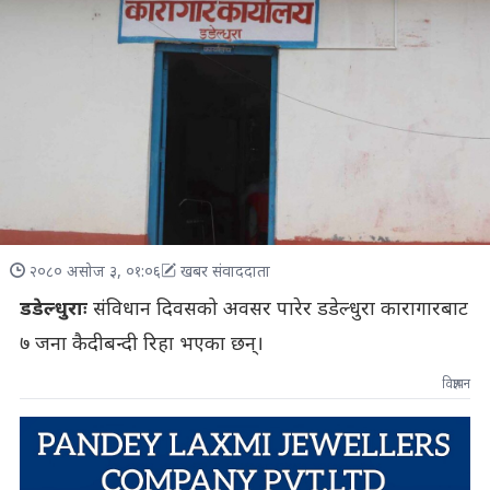
२०८० असोज ३, ०१:०६
खबर संवाददाता
डडेल्धुराः
संविधान दिवसको अवसर पारेर डडेल्धुरा कारागारबाट
७ जना कैदीबन्दी रिहा भएका छन्।
विज्ञापन