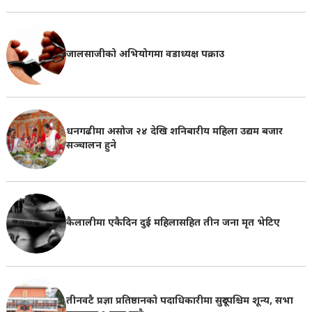
जालसाजीको अभियोगमा वडाध्यक्ष पक्राउ
धनगढीमा असोज २४ देखि शनिबारीय महिला उद्यम बजार
सञ्चालन हुने
कैलालीमा एकैदिन दुई महिलासहित तीन जना मृत भेटिए
तीनवटै प्रज्ञा प्रतिष्ठानको पदाधिकारीमा सुदूरपश्चिम शून्य, सभा