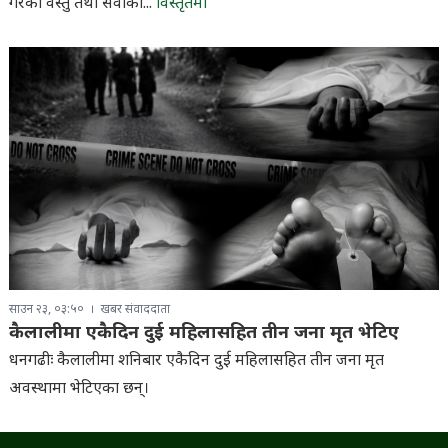
गरेका वस्तु तथा सेवाको...
विस्तृतमा
साउन २३, ०३:५०
खबर संवाददाता
कैलालीमा एकैदिन दुई महिलासहित तीन जना मृत भेटिए
धनगढीः कैलालीमा शनिबार एकैदिन दुई महिलासहित तीन जना मृत
अवस्थामा भेटिएका छन्।