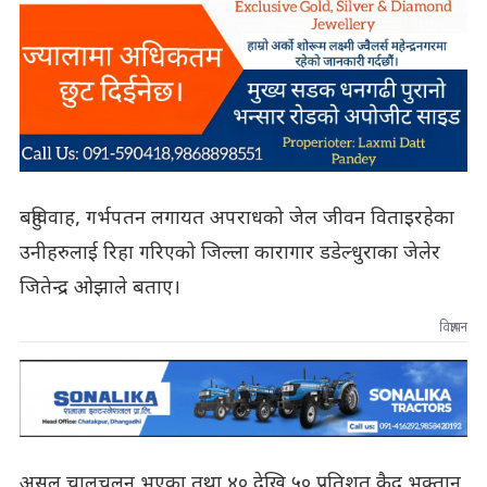
बहुविवाह, गर्भपतन लगायत अपराधको जेल जीवन विताइरहेका
उनीहरुलाई रिहा गरिएको जिल्ला कारागार डडेल्धुराका जेलेर
जितेन्द्र ओझाले बताए।
विज्ञापन
असल चालचलन भएका तथा ४० देखि ५० प्रतिशत कैद भुक्तान