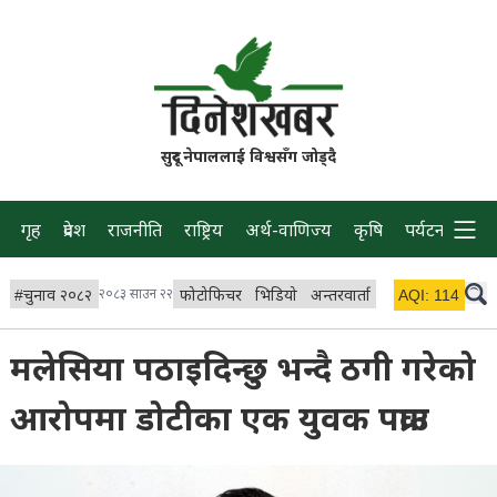
सुदूर नेपाललाई विश्वसँग जोड्दै
गृह
प्रदेश
राजनीति
राष्ट्रिय
अर्थ-वाणिज्य
कृषि
पर्यटन
प्रवास
#
चुनाव २०८२
२०८३ साउन २२
फोटोफिचर
भिडियो
अन्तरवार्ता
विचार/ब्लग
AQI:
114
लाइभ 
मलेसिया पठाइदिन्छु भन्दै ठगी गरेको
आरोपमा डोटीका एक युवक पक्राउ