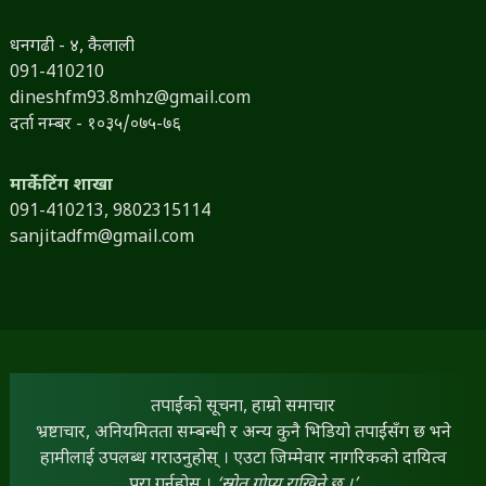
धनगढी - ४, कैलाली
091-410210
dineshfm93.8mhz@gmail.com
दर्ता नम्बर - १०३५/०७५-७६
मार्केटिंग शाखा
091-410213,
9802315114
sanjitadfm@gmail.com
तपाईंको सूचना, हाम्रो समाचार
भ्रष्टाचार, अनियमितता सम्बन्धी र अन्य कुनै भिडियो तपाईंसँग छ भने
हामीलाई उपलब्ध गराउनुहोस् । एउटा जिम्मेवार नागरिकको दायित्व
पूरा गर्नुहोस् ।
‘स्रोत गोप्य राखिने छ ।’