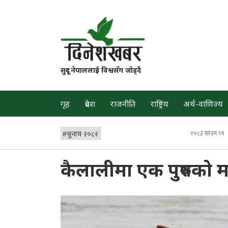
सुदूर नेपाललाई विश्वसँग जोड्दै
गृह
प्रदेश
राजनीति
राष्ट्रिय
अर्थ-वाणिज्य
#
चुनाव २०८२
२०८३ साउन २१
कैलालीमा एक पुरुषको माछा