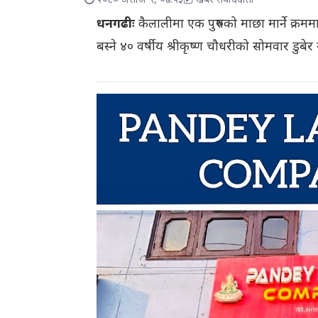
२०८० असोज ९, ०७:५३
खबर संवाददाता
धनगढीः
कैलालीमा एक पुरुषको माछा मार्ने क्र
बस्ने ४० वर्षीय श्रीकृष्ण चौधरीको सोमवार डुबेर