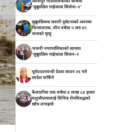
जोशिपुर गाउँपालिकाको साथमा
‘सुदूरपश्चिम गाईजात्रा सिर्जना–२’
सुदूरपश्चिममा सवारी दुर्घटनाको अवस्था
चिन्ताजनक, तीन वर्षमा ५ सय ६९
जनाको मृत्यु
भजनी नगरपालिकाको साथमा
‘सुदूरपश्चिम गाईजात्रा सिजन–२
पूर्वप्रधानमन्त्री देउवा साउन २६ गते
स्वदेश फर्किने
कैलालीमा एक वर्षमा ४ लाख ८४ हजार
पशुचौपायालाई विभिन्न रोगविरुद्धको
खोप लगाइयाे