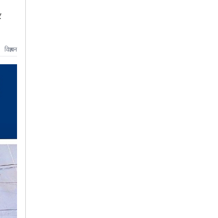
र
विज्ञापन