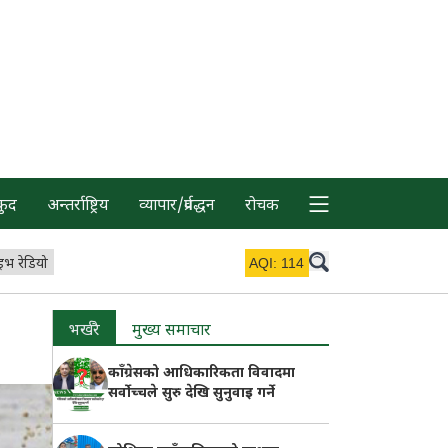
कुद
अन्तर्राष्ट्रिय
व्यापार/प्रर्वद्धन
रोचक
इभ रेडियो
AQI:
114
भर्खरै
मुख्य समाचार
काँग्रेसको आधिकारिकता विवादमा
सर्वोच्चले सुरु देखि सुनुवाइ गर्ने