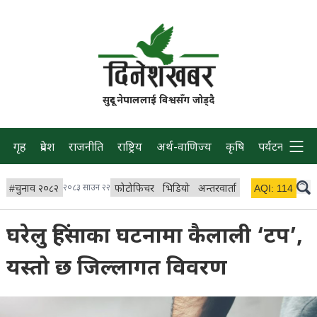
सुदूर नेपाललाई विश्वसँग जोड्दै
गृह
प्रदेश
राजनीति
राष्ट्रिय
अर्थ-वाणिज्य
कृषि
पर्यटन
प्रवास
#
चुनाव २०८२
२०८३ साउन २२
फोटोफिचर
भिडियो
अन्तरवार्ता
विचार/ब्लग
AQI:
114
लाइभ 
घरेलु हिंसाका घटनामा कैलाली ‘टप’,
यस्तो छ जिल्लागत विवरण