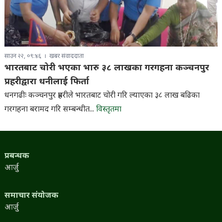
साउन २२, ०९:४६
खबर संवाददाता
भारतबाट चोरी भएका भारु ३८ लाखका गरगहना कञ्चनपुर
प्रहरीद्वारा धनीलाई फिर्ता
धनगढीः कञ्चनपुर प्रहरीले भारतबाट चोरी गरि ल्याएका ३८ लाख बढिका
गरगहना बरामद गरि सम्बन्धीत...
विस्तृतमा
प्रबन्धक
आर्जु
समाचार संयोजक
आर्जु