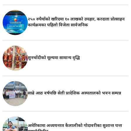
२५० रुपैयाँको खरिदमा १० लाखको उपहार, करदाता प्रोत्साहन
कार्यक्रमका पहिलो विजेता सार्वजनिक
सुनचाँदीको मूल्यमा सामान्य वृद्धि
साढे आठ वर्षपछि सेती प्रादेशिक अस्पतालको भवन सम्पन्न
अमेरिकामा अध्ययनरत कैलालीको गोदावरीका सुशान्त पन्त