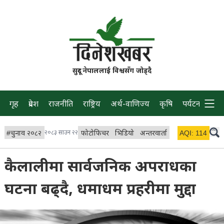
सुदूर नेपाललाई विश्वसँग जोड्दै
गृह
प्रदेश
राजनीति
राष्ट्रिय
अर्थ-वाणिज्य
कृषि
पर्यटन
प्रवास
#
चुनाव २०८२
२०८३ साउन २२
फोटोफिचर
भिडियो
अन्तरवार्ता
विचार/ब्लग
AQI:
114
लाइभ 
कैलालीमा सार्वजनिक अपराधका
घटना बढ्दै, धमाधम प्रहरीमा मुद्दा