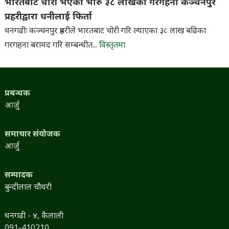
भारतबाट चोरी भएका भारु ३८ लाखका गरगहना कञ्चनपुर
प्रहरीद्वारा धनीलाई फिर्ता
धनगढीः कञ्चनपुर प्रहरीले भारतबाट चोरी गरि ल्याएका ३८ लाख बढिका
गरगहना बरामद गरि सम्बन्धीत...
विस्तृतमा
प्रबन्धक
आर्जु
समाचार संयोजक
आर्जु
सम्पादक
बुन्दीलाल चौधरी
धनगढी - ४, कैलाली
091-410210