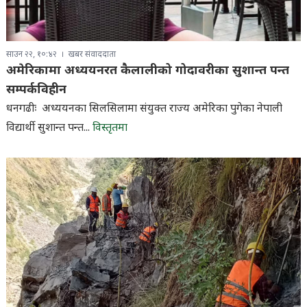
साउन २२, १०:४२
खबर संवाददाता
अमेरिकामा अध्ययनरत कैलालीको गोदावरीका सुशान्त पन्त
सम्पर्कविहीन
धनगढीः अध्ययनका सिलसिलामा संयुक्त राज्य अमेरिका पुगेका नेपाली
विद्यार्थी सुशान्त पन्त...
विस्तृतमा