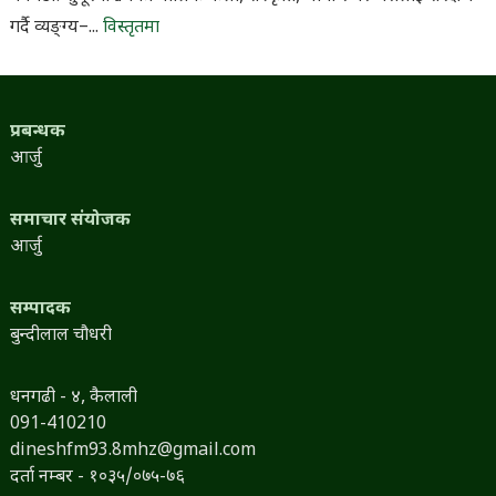
गर्दै व्यङ्ग्य–...
विस्तृतमा
प्रबन्धक
आर्जु
समाचार संयोजक
आर्जु
सम्पादक
बुन्दीलाल चौधरी
धनगढी - ४, कैलाली
091-410210
dineshfm93.8mhz@gmail.com
दर्ता नम्बर - १०३५/०७५-७६