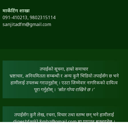
मार्केटिंग शाखा
091-410213,
9802315114
sanjitadfm@gmail.com
तपाईंको सूचना, हाम्रो समाचार
भ्रष्टाचार, अनियमितता सम्बन्धी र अन्य कुनै भिडियो तपाईंसँग छ भने
हामीलाई उपलब्ध गराउनुहोस् । एउटा जिम्मेवार नागरिकको दायित्व
पूरा गर्नुहोस् ।
‘स्रोत गोप्य राखिने छ ।’
तपाईंसँग कुनै लेख, रचना, विचार तथा स्तम्भ छन् भने हामीलाई
dineshfm93.8mhz@gmail.com
मा पठाउन सक्नुहुनेछ ।