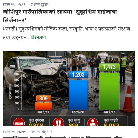
साउन २१, ०५:११
लक्ष्मण ढुङ्गाल
जोशिपुर गाउँपालिकाको साथमा ‘सुदूरपश्चिम गाईजात्रा
सिर्जना–२’
धनगढी। सुदूरपश्चिमको मौलिक कला, संस्कृति, भाषा र परम्पराको संरक्षण
तथा व्यङ्ग्य–...
विस्तृतमा
साउन २१, ०४:५०
जयन्त सिंह भाट