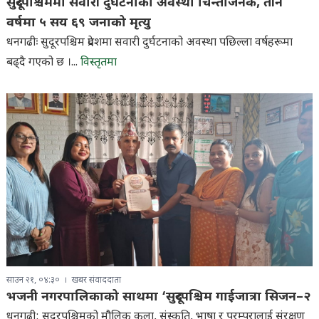
सुदूरपश्चिममा सवारी दुर्घटनाको अवस्था चिन्ताजनक, तीन
वर्षमा ५ सय ६९ जनाको मृत्यु
धनगढीः सुदूरपश्चिम प्रदेशमा सवारी दुर्घटनाको अवस्था पछिल्ला वर्षहरूमा
बढ्दै गएको छ ।...
विस्तृतमा
साउन २१, ०४:३०
खबर संवाददाता
भजनी नगरपालिकाको साथमा ‘सुदूरपश्चिम गाईजात्रा सिजन–२
धनगढी: सुदूरपश्चिमको मौलिक कला, संस्कृति, भाषा र परम्परालाई संरक्षण