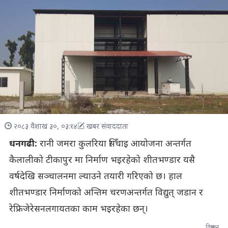
२०८३ वैशाख ३०, ०३:१४
खबर संवाददाता
धनगढी:
रानी जमरा कुलरिया सिँचाइ आयोजना अन्तर्गत
कैलालीको टीकापुर मा निर्माण भइरहेको शीतभण्डार यसै
वर्षदेखि सञ्चालनमा ल्याउने तयारी गरिएको छ। हाल
शीतभण्डार निर्माणको अन्तिम चरणअन्तर्गत विद्युत् जडान र
रेफ्रिजेरेसनलगायतका काम भइरहेका छन्।
विज्ञापन