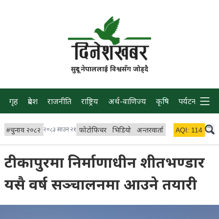
सुदूर नेपाललाई विश्वसँग जोड्दै
गृह
प्रदेश
राजनीति
राष्ट्रिय
अर्थ-वाणिज्य
कृषि
पर्यटन
प्रवास
#
चुनाव २०८२
२०८३ साउन २१
फोटोफिचर
भिडियो
अन्तरवार्ता
विचार/ब्लग
AQI:
114
लाइभ 
टीकापुरमा निर्माणाधीन शीतभण्डार
यसै वर्ष सञ्चालनमा आउने तयारी