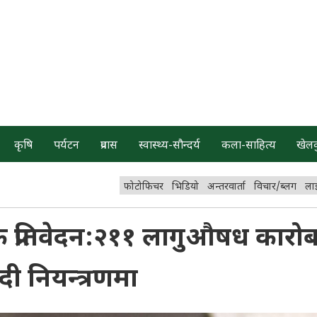
कृषि
पर्यटन
प्रवास
स्वास्थ्य-सौन्दर्य
कला-साहित्य
खेल
फोटोफिचर
भिडियो
अन्तरवार्ता
विचार/ब्लग
ला
षिक प्रतिवेदन:२११ लागुऔषध कारोब
ादी नियन्त्रणमा