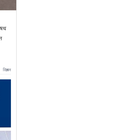
औषध
त
विज्ञापन