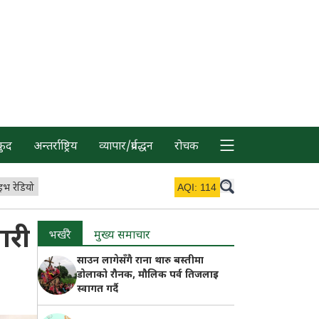
कुद
अन्तर्राष्ट्रिय
व्यापार/प्रर्वद्धन
रोचक
इभ रेडियो
AQI:
114
ारी
भर्खरै
मुख्य समाचार
साउन लागेसँगै राना थारु बस्तीमा
डोलाको रौनक, मौलिक पर्व तिजलाइ
स्वागत गर्दै