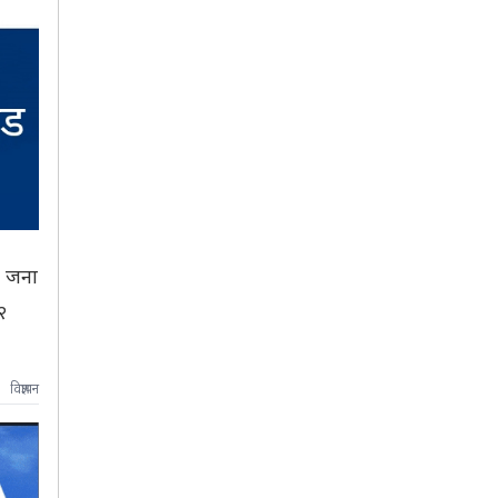
३ जना
२
विज्ञापन