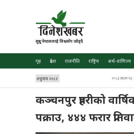
सुदूर नेपाललाई विश्वसँग जोड्दै
गृह
प्रदेश
राजनीति
राष्ट्रिय
अर्थ-वाणिज्य
#
चुनाव २०८२
२०८३ साउन २४
कञ्चनपुर प्रहरीको वार्
पक्राउ, ४४४ फरार प्रतिव