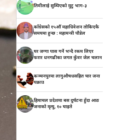
तिमीलाई सुम्पिएको मुटु भाग-३
काँग्रेसको १५औँ महाधिवेशन तोकिएकै
समयमा हुन्छ : महामन्त्री पौडेल
घर जग्गा पास गर्ने भन्दै रकम लिएर
फरार धनगढीका जगत कुँवर जेल चलान
कञ्चनपुरमा लागुऔषधसहित चार जना
पक्राउ
हिमाचल प्रदेशमा बस दुर्घटना हुँदा आठ
जनाको मृत्यु, १० घाइते