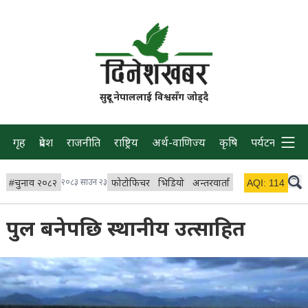
सुदूर नेपाललाई विश्वसँग जोड्दै
गृह
प्रदेश
राजनीति
राष्ट्रिय
अर्थ-वाणिज्य
कृषि
पर्यटन
प्रवास
#
चुनाव २०८२
२०८३ साउन २३
फोटोफिचर
भिडियो
अन्तरवार्ता
विचार/ब्लग
AQI:
114
लाइभ 
पुल बनेपछि स्थानीय उत्साहित