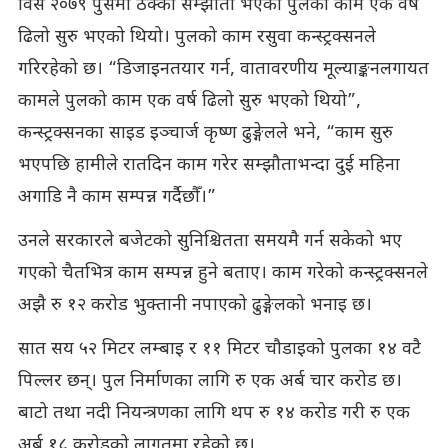
विसं २०७९ पुसमा ठेक्का सम्झौता भएको पुलको काम एक वर्ष
ढिलो सुरु भएको थियो। पुलको काम रसुवा कन्स्ट्रक्सनले
गरिरहेको छ। “डिजाइनतयार गर्न, वातावरणीय मूल्याङ्कनलगायत
कामले पुलको काम एक वर्ष ढिलो सुरु भएको थियो”,
कन्स्ट्रक्सनका साइड इञ्चार्ज कृष्ण ढुङ्गेलले भने, “काम सुरु
भएपछि हामीले रातदिन काम गरेर सम्झौताभन्दा दुई महिना
अगाडि नै काम सम्पन्न गर्दैछौँ।”
उनले सरकारले बजेटको सुनिश्चितता समयमै गर्न सकेको भए
गएको चैतभित्र काम सम्पन्न हुने बताए। काम गरेको कन्स्ट्रक्सनले
अझै रु १२ करोड भुक्तानी नपाएको ढुङ्गेलको भनाइ छ।
सात सय ५२ मिटर लम्बाइ र ११ मिटर चौडाइको पुलका १४ वटै
पिल्लर छन्। पुल निर्माणका लागि रु एक अर्ब चार करोड छ।
बाटो तथा नदी नियन्त्रणका लागि थप रु १४ करोड गरी रु एक
अर्ब १८ करोडको लागतमा रहेको छ।