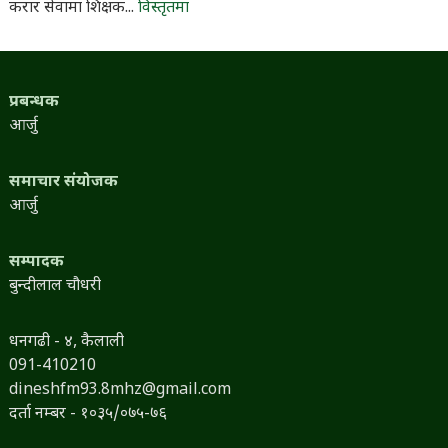
करार सेवामा शिक्षक...
विस्तृतमा
प्रबन्धक
आर्जु
समाचार संयोजक
आर्जु
सम्पादक
बुन्दीलाल चौधरी
धनगढी - ४, कैलाली
091-410210
dineshfm93.8mhz@gmail.com
दर्ता नम्बर - १०३५/०७५-७६