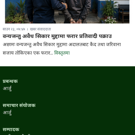
साउन २३, ०७:४७
खबर संवाददाता
वन्यजन्तु अवैध सिकार मुद्दामा फरार प्रतिवादी पक्राउ
अछामः वन्यजन्तु अवैध सिकार मुद्दामा अदालतबाट कैद तथा जरिवाना
सजाय तोकिएका एक फरार...
विस्तृतमा
प्रबन्धक
आर्जु
समाचार संयोजक
आर्जु
सम्पादक