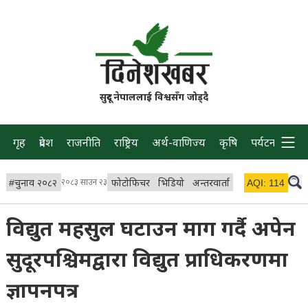
सुदूर नेपाललाई विश्वसँग जोड्दै
गृह
प्रदेश
राजनीति
राष्ट्रिय
अर्थ-वाणिज्य
कृषि
पर्यटन
प्रवास
#
चुनाव २०८२
२०८३ साउन २३
फोटोफिचर
भिडियो
अन्तरवार्ता
विचार/ब्लग
AQI:
114
लाइभ 
विद्युत महसुल घटाउन माग गर्दै अपेन
सुदूरपश्चिमद्वारा विद्युत प्राधिकरणमा
ज्ञापनपत्र