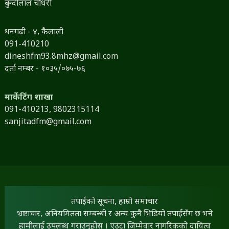
बुन्दीलाल चौधरी
धनगढी - ४, कैलाली
091-410210
dineshfm93.8mhz@gmail.com
दर्ता नम्बर - १०३५/०७५-७६
मार्केटिंग शाखा
091-410213,
9802315114
sanjitadfm@gmail.com
तपाईंको सूचना, हाम्रो समाचार
भ्रष्टाचार, अनियमितता सम्बन्धी र अन्य कुनै भिडियो तपाईंसँग छ भने
हामीलाई उपलब्ध गराउनुहोस् । एउटा जिम्मेवार नागरिकको दायित्व