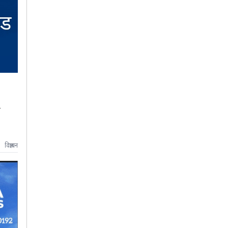
य
विज्ञापन