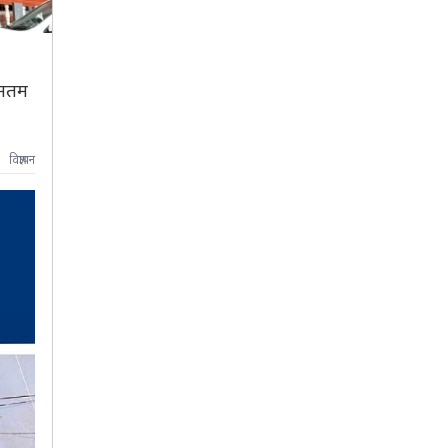
यूनतम
विज्ञापन