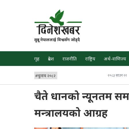
सुदूर नेपाललाई विश्वसँग जोड्दै
गृह
प्रदेश
राजनीति
राष्ट्रिय
अर्थ-वाणिज्य
#
चुनाव २०८२
२०८३ साउन २२
चैते धानको न्यूनतम समर्
मन्त्रालयको आग्रह