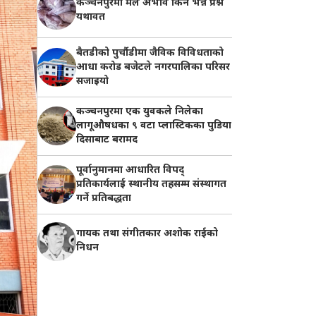
कञ्चनपुरमा मल अभाव किन भन्ने प्रश्न
यथावत
बैतडीको पुर्चौडीमा जैविक विविधताको
आधा करोड बजेटले नगरपालिका परिसर
सजाइयो
कञ्चनपुरमा एक युवकले निलेका
लागूऔषधका ९ वटा प्लास्टिकका पुडिया
दिसाबाट बरामद
पूर्वानुमानमा आधारित विपद्
प्रतिकार्यलाई स्थानीय तहसम्म संस्थागत
गर्ने प्रतिबद्धता
गायक तथा संगीतकार अशोक राईको
निधन