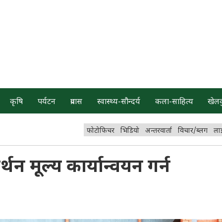
कृषि
पर्यटन
प्रवास
स्वास्थ्य-सौन्दर्य
कला-साहित्य
खेल
फोटोफिचर
भिडियो
अन्तरवार्ता
विचार/ब्लग
ला
थन मूल्य कार्यान्वयन गर्न