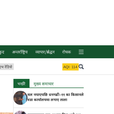
कुद
अन्तर्राष्ट्रिय
व्यापार/प्रर्वद्धन
रोचक
इभ रेडियो
AQI:
114
भर्खरै
मुख्य समाचार
मल नपाएपछि धनगढी–११ का किसानले
वडा कार्यालयमा लगाए ताला