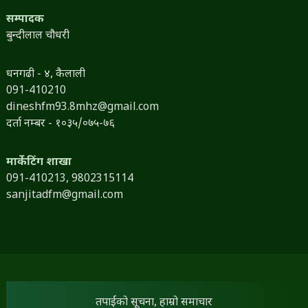
सम्पादक
बुन्दीलाल चौधरी
धनगढी - ४, कैलाली
091-410210
dineshfm93.8mhz@gmail.com
दर्ता नम्बर - १०३५/०७५-७६
मार्केटिंग शाखा
091-410213,
9802315114
sanjitadfm@gmail.com
तपाईंको सूचना, हाम्रो समाचार