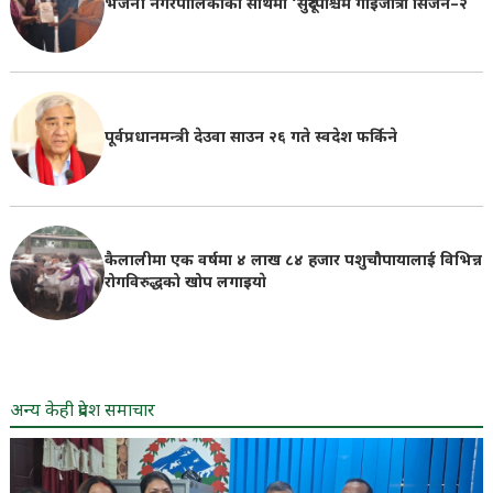
भजनी नगरपालिकाको साथमा ‘सुदूरपश्चिम गाईजात्रा सिजन–२
पूर्वप्रधानमन्त्री देउवा साउन २६ गते स्वदेश फर्किने
कैलालीमा एक वर्षमा ४ लाख ८४ हजार पशुचौपायालाई विभिन्न
रोगविरुद्धको खोप लगाइयाे
अन्य केही प्रदेश समाचार