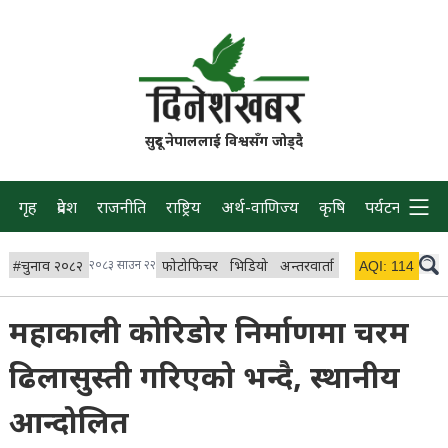
सुदूर नेपाललाई विश्वसँग जोड्दै
गृह
प्रदेश
राजनीति
राष्ट्रिय
अर्थ-वाणिज्य
कृषि
पर्यटन
प्रवास
#
चुनाव २०८२
२०८३ साउन २२
फोटोफिचर
भिडियो
अन्तरवार्ता
विचार/ब्लग
AQI:
114
लाइभ 
महाकाली कोरिडोर निर्माणमा चरम
ढिलासुस्ती गरिएको भन्दै, स्थानीय
आन्दोलित