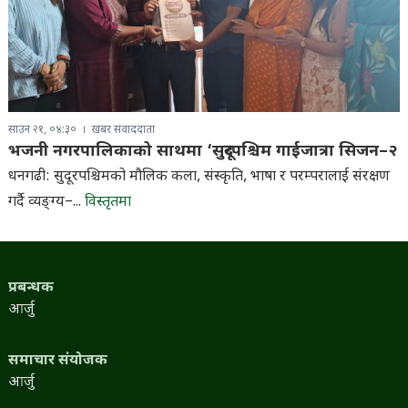
साउन २१, ०४:३०
खबर संवाददाता
भजनी नगरपालिकाको साथमा ‘सुदूरपश्चिम गाईजात्रा सिजन–२
धनगढी: सुदूरपश्चिमको मौलिक कला, संस्कृति, भाषा र परम्परालाई संरक्षण
गर्दै व्यङ्ग्य–...
विस्तृतमा
प्रबन्धक
आर्जु
समाचार संयोजक
आर्जु