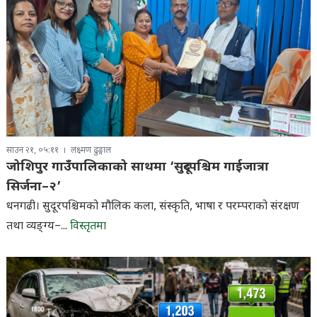
साउन २१, ०५:११
लक्ष्मण ढुङ्गाल
जोशिपुर गाउँपालिकाको साथमा ‘सुदूरपश्चिम गाईजात्रा
सिर्जना–२’
धनगढी। सुदूरपश्चिमको मौलिक कला, संस्कृति, भाषा र परम्पराको संरक्षण
तथा व्यङ्ग्य–...
विस्तृतमा