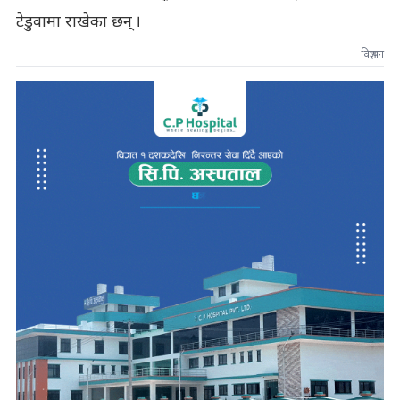
टेडुवामा राखेका छन् ।
विज्ञापन