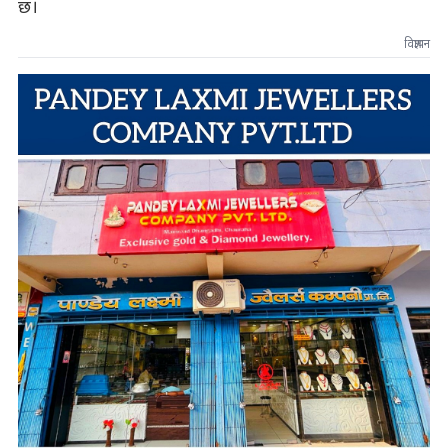
छ।
विज्ञापन