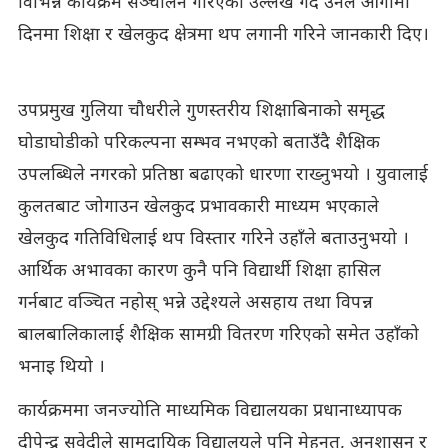
विभिन्न कार्यक्रम सञ्चालन गरिएको उल्लेख गर्दै उनले आगामी
दिनमा शिक्षा र खेलकुद क्षेत्रमा थप लगानी गरिने जानकारी दिए।
उपप्रमुख गुलिया चौधरीले गुणस्तरीय शिक्षाबिनाको समृद्ध
घोडाघोडीको परिकल्पना सम्भव नभएको बताउँदै शैक्षिक
उपलब्धिले नगरको प्रतिष्ठा बढाएको धारणा राख्नुभयो । युवालाई
कुलतबाट जोगाउन खेलकुद प्रभावकारी माध्यम भएकाले
खेलकुद गतिविधिलाई थप विस्तार गरिने उहाँले बताउनुभयो ।
आर्थिक अभावका कारण कुनै पनि विद्यार्थी शिक्षा हासिल
गर्नबाट वञ्चित नहोस् भन्ने उद्देश्यले असहाय तथा विपन्न
बालबालिकालाई शैक्षिक सामग्री वितरण गरिएको समेत उहाँको
भनाइ थियो ।
कार्यक्रममा जनज्योति माध्यमिक विद्यालयका प्रधानाध्यापक
दीपेन्द्र सुवेदीले सामुदायिक विद्यालयले पनि मेहनत, अनुशासन र