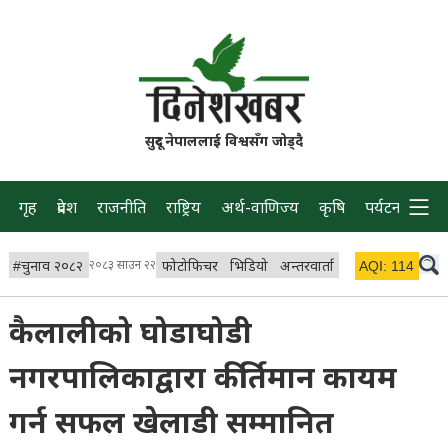
सुदूर नेपाललाई विश्वसँग जोड्दै
गृह
प्रदेश
राजनीति
राष्ट्रिय
अर्थ-वाणिज्य
कृषि
पर्यटन
प्रवास
#
चुनाव २०८२
२०८३ साउन २२
फोटोफिचर
भिडियो
अन्तरवार्ता
विचार/ब्लग
AQI:
114
लाइभ 
कैलालीको घोडाघोडी
नगरपालिकाद्वारा कीर्तिमान कायम
गर्न सफल खेलाडी सम्मानित