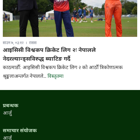
साउन ७, ०३:१२
रासस
आइसिसी विश्वकप क्रिकेट लिग २ः नेपालले
नेदरल्यान्ड्सविरुद्ध ब्याटिङ गर्दै
काठमाडौँ: आइसिसी विश्वकप क्रिकेट लिग २ को आठौँ त्रिकोणात्मक
श्रृङ्खलाअन्तर्गत नेपालले...
विस्तृतमा
प्रबन्धक
आर्जु
समाचार संयोजक
आर्जु