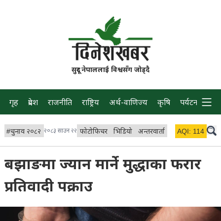
सुदूर नेपाललाई विश्वसँग जोड्दै
गृह
प्रदेश
राजनीति
राष्ट्रिय
अर्थ-वाणिज्य
कृषि
पर्यटन
प्रवास
#
चुनाव २०८२
२०८३ साउन २२
फोटोफिचर
भिडियो
अन्तरवार्ता
विचार/ब्लग
AQI:
114
लाइभ 
बझाङमा ज्यान मार्ने मुद्धाका फरार
प्रतिवादी पक्राउ