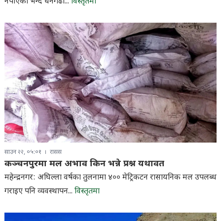
नपाएको भन्दै धनगढी...
विस्तृतमा
साउन २२, ०५:०१
रासस
कञ्चनपुरमा मल अभाव किन भन्ने प्रश्न यथावत
महेन्द्रनगर: अघिल्ला वर्षका तुलनामा ४०० मेट्रिकटन रासायनिक मल उपलब्ध
गराइए पनि व्यवस्थापन...
विस्तृतमा