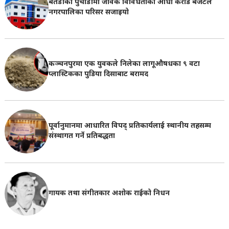
बैतडीको पुर्चौडीमा जैविक विविधताको आधा करोड बजेटले
नगरपालिका परिसर सजाइयो
कञ्चनपुरमा एक युवकले निलेका लागूऔषधका ९ वटा
प्लास्टिकका पुडिया दिसाबाट बरामद
पूर्वानुमानमा आधारित विपद् प्रतिकार्यलाई स्थानीय तहसम्म
संस्थागत गर्ने प्रतिबद्धता
गायक तथा संगीतकार अशोक राईको निधन