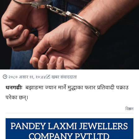
२०८० असार ११, १०:४४
खबर संवाददाता
धनगढीः
बझाङमा ज्यान मार्ने मुद्धाका फरार प्रतिवादी पक्राउ
परेका छन्।
विज्ञापन