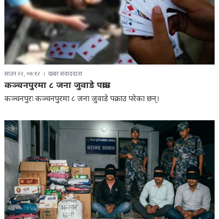
साउन २२, ०७:१२
खबर संवाददाता
कञ्चनपुरमा ८ जना जुवाडे पक्राउ
कञ्चनपुरः कञ्चनपुरमा ८ जना जुवाडे पक्राउ परेका छन्।