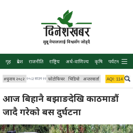
सुदूर नेपाललाई विश्वसँग जोड्दै
गृह
प्रदेश
राजनीति
राष्ट्रिय
अर्थ-वाणिज्य
कृषि
पर्यटन
प्रवास
#
चुनाव २०८२
२०८३ साउन २२
फोटोफिचर
भिडियो
अन्तरवार्ता
विचार/ब्लग
AQI:
114
लाइभ 
आज बिहानै बझाङदेखि काठमाडौं
जादै गरेको बस दुर्घटना