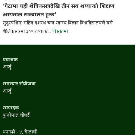
‘गेटामा यही शैत्रिकसत्रदेखि तीन सय शय्याको शिक्षण
अस्पताल सञ्चालन हुन्छ’
सुदूरपश्चिमः सहिद दशरथ चन्द स्वास्थ विज्ञान विश्वविद्यालयले यसै
शैक्षिकसत्रमा ३०० शय्याको...
विस्तृतमा
प्रबन्धक
आर्जु
समाचार संयोजक
आर्जु
सम्पादक
बुन्दीलाल चौधरी
धनगढी - ४, कैलाली