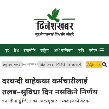
सुदूर नेपाललाई विश्वसँग जोड्दै
गृह
प्रदेश
राजनीति
राष्ट्रिय
अर्थ-वाणिज्य
कृषि
पर्यटन
प्रवास
#
चुनाव २०८२
२०८३ साउन २२
फोटोफिचर
भिडियो
अन्तरवार्ता
विचार/ब्लग
AQI:
114
लाइभ 
दरबन्दी बाहेकका कर्मचारीलाई
तलब–सुविधा दिन नसकिने निर्णय
धनगढीमा दुई जिल्लाका नगरप्रमुख र अध्यक्षहरुको बैठक