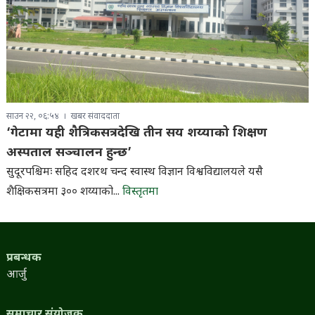
साउन २२, ०६:५४
खबर संवाददाता
‘गेटामा यही शैत्रिकसत्रदेखि तीन सय शय्याको शिक्षण
अस्पताल सञ्चालन हुन्छ’
सुदूरपश्चिमः सहिद दशरथ चन्द स्वास्थ विज्ञान विश्वविद्यालयले यसै
शैक्षिकसत्रमा ३०० शय्याको...
विस्तृतमा
प्रबन्धक
आर्जु
समाचार संयोजक