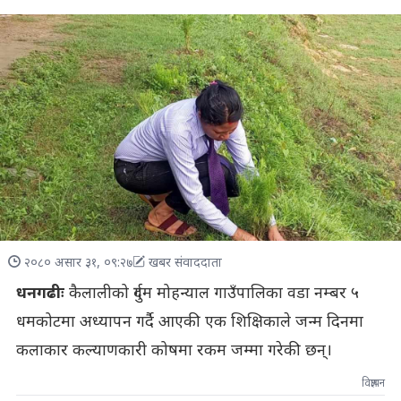
२०८० असार ३१, ०९:२७
खबर संवाददाता
धनगढीः
कैलालीको दुर्गम मोहन्याल गाउँपालिका वडा नम्बर ५
धमकोटमा अध्यापन गर्दै आएकी एक शिक्षिकाले जन्म दिनमा
कलाकार कल्याणकारी कोषमा रकम जम्मा गरेकी छन्।
विज्ञापन