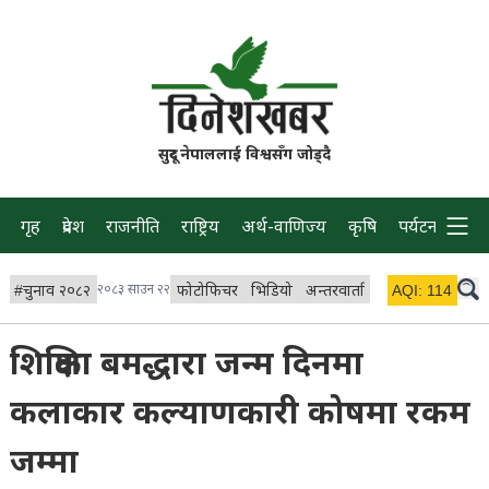
सुदूर नेपाललाई विश्वसँग जोड्दै
गृह
प्रदेश
राजनीति
राष्ट्रिय
अर्थ-वाणिज्य
कृषि
पर्यटन
प्रवास
#
चुनाव २०८२
२०८३ साउन २२
फोटोफिचर
भिडियो
अन्तरवार्ता
विचार/ब्लग
AQI:
114
लाइभ 
शिक्षिका बमद्धारा जन्म दिनमा
कलाकार कल्याणकारी कोषमा रकम
जम्मा