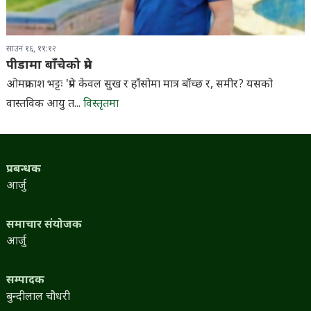
साउन १६, ११:१२
पीडामा बाँचेको प्रेम
ओमप्रकाश भट्टः 'प्रेम केवल सुख र हाँसोमा मात्र बाँच्छ र, समीर? यसको
वास्तविक आयु त...
विस्तृतमा
प्रबन्धक
आर्जु
समाचार संयोजक
आर्जु
सम्पादक
बुन्दीलाल चौधरी