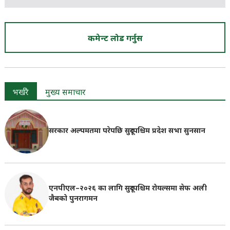
कमेन्ट लोड गर्नुस
भर्खरै
मुख्य समाचार
सरकार अल्पमतमा परेपछि सुदूरपश्चिम प्रदेश सभा सुनसान
एनपीएल–२०२६ का लागि सुदूरपश्चिम रोयल्समा सेफ अली
जैबको पुनरागमन