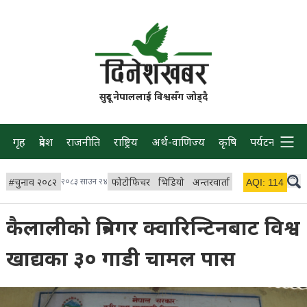
सुदूर नेपाललाई विश्वसँग जोड्दै
गृह
प्रदेश
राजनीति
राष्ट्रिय
अर्थ-वाणिज्य
कृषि
पर्यटन
प्रवास
#
चुनाव २०८२
२०८३ साउन २४
फोटोफिचर
भिडियो
अन्तरवार्ता
विचार/ब्लग
AQI:
114
लाइभ
कैलालीको त्रिनगर क्वारिन्टिनबाट विश्व
खाद्यका ३० गाडी चामल पास