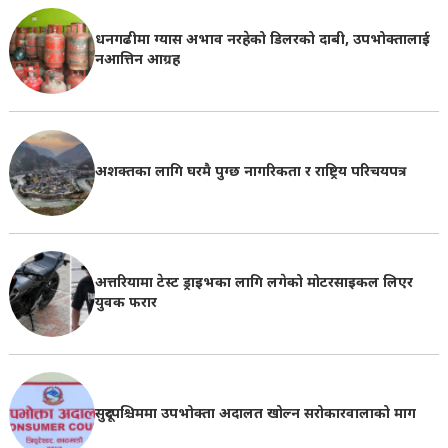
धनगढीमा ग्यास अभाव नरहेको डिलरको दाबी, उपभोक्तालाई
नआत्तिन आग्रह
अशक्तका लागि घरमै पुग्छ नागरिकता र राष्ट्रिय परिचयपत्र
अत्तरियामा टेस्ट ड्राइभका लागि लगेको मोटरसाइकल लिएर
युवक फरार
सुदूरपश्चिममा उपभोक्ता अदालत खोल्न सरोकारवालाको माग