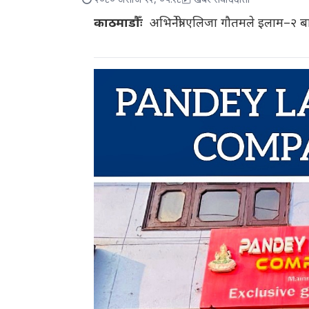
२०८० असोज १२, ०५:१८
खबर संवाददाता
काठमाडौँः
अभिनेत्री एलिजा गौतमले इलाम–२ बा