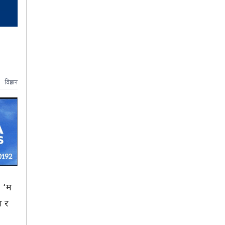
विज्ञापन
, ‘म
ग र