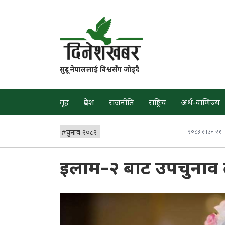
सुदूर नेपाललाई विश्वसँग जोड्दै
गृह
प्रदेश
राजनीति
राष्ट्रिय
अर्थ-वाणिज्य
#
चुनाव २०८२
२०८३ साउन २१
इलाम–२ बाट उपचुनाव 