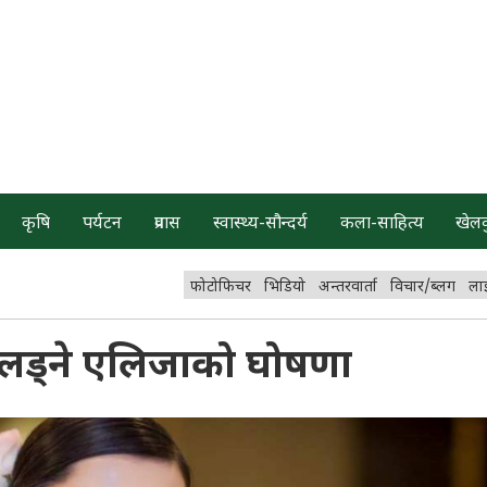
कृषि
पर्यटन
प्रवास
स्वास्थ्य-सौन्दर्य
कला-साहित्य
खेल
फोटोफिचर
भिडियो
अन्तरवार्ता
विचार/ब्लग
ला
लड्ने एलिजाको घोषणा