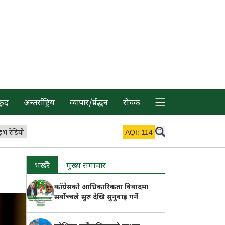
कुद
अन्तर्राष्ट्रिय
व्यापार/प्रर्वद्धन
रोचक
इभ रेडियो
AQI:
114
भर्खरै
मुख्य समाचार
काँग्रेसको आधिकारिकता विवादमा
सर्वोच्चले सुरु देखि सुनुवाइ गर्ने