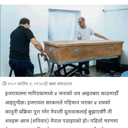
२०८० कार्तिक ४, ०९:५०
खबर संवाददाता
इजरायलमा मारिएकामध्ये ४ जनाको शव आइतबार काठमाडौँ
आइपुग्दैछ। इजरायल सरकारले पहिचान भएका ४ शवको
कानुनी प्रक्रिया पूरा गरेर नेपाली दूतावासलाई बुझाएसँगै ती
शवहरू आज (शनिवार) नेपाल पठाइएको हो। पहिलो चरणमा