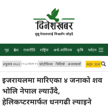
सुदूर नेपाललाई विश्वसँग जोड्दै
गृह
प्रदेश
राजनीति
राष्ट्रिय
अर्थ-वाणिज्य
कृषि
पर्यटन
प्रवास
#
चुनाव २०८२
२०८३ साउन २५
फोटोफिचर
भिडियो
अन्तरवार्ता
विचार/ब्लग
AQI:
114
लाइभ
इजरायलमा मारिएका ४ जनाको शव
भोलि नेपाल ल्याउँँदै,
हेलिकप्टरमार्फत धनगढी ल्याइने