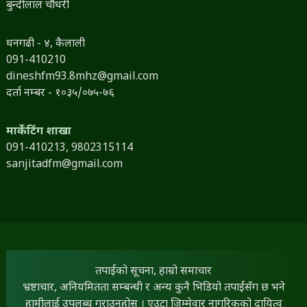
बुन्दीलाल चौधरी
धनगढी - ४, कैलाली
091-410210
dineshfm93.8mhz@gmail.com
दर्ता नम्बर - १०३५/०७५-७६
मार्केटिंग शाखा
091-410213,
9802315114
sanjitadfm@gmail.com
तपाईंको सूचना, हाम्रो समाचार
भ्रष्टाचार, अनियमितता सम्बन्धी र अन्य कुनै भिडियो तपाईंसँग छ भने
हामीलाई उपलब्ध गराउनुहोस् । एउटा जिम्मेवार नागरिकको दायित्व