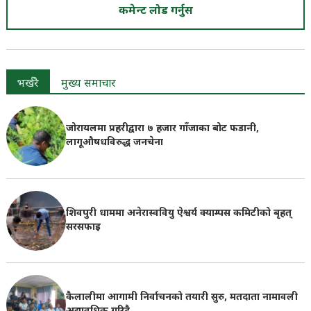
कमेन्ट लोड गर्नुस
भर्खरै
मुख्य समाचार
जोरायलमा प्रहरीद्वारा ७ हजार गाँजाका बोट फडानी,
लागूऔषधविरुद्ध जनचेना
शिवपुरी धाममा अनेरास्ववियु ऐश्वर्य क्याम्पस कमिटीको बृहत्
सरसफाइ
कैलालीमा आगामी निर्वाचनको तयारी सुरु, मतदाता नामावली