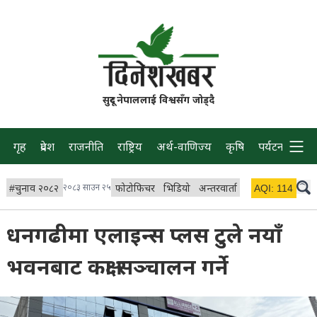
सुदूर नेपाललाई विश्वसँग जोड्दै
गृह
प्रदेश
राजनीति
राष्ट्रिय
अर्थ-वाणिज्य
कृषि
पर्यटन
प्रवास
#
चुनाव २०८२
२०८३ साउन २५
फोटोफिचर
भिडियो
अन्तरवार्ता
विचार/ब्लग
AQI:
114
लाइभ
धनगढीमा एलाइन्स प्लस टुले नयाँ
भवनबाट कक्षा सञ्चालन गर्ने