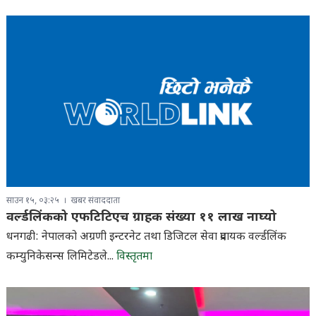
साउन १५, ०३:२५
खबर संवाददाता
वर्ल्डलिंकको एफटिटिएच ग्राहक संख्या ११ लाख नाघ्यो
धनगढी: नेपालको अग्रणी इन्टरनेट तथा डिजिटल सेवा प्रदायक वर्ल्डलिंक
कम्युनिकेसन्स लिमिटेडले...
विस्तृतमा