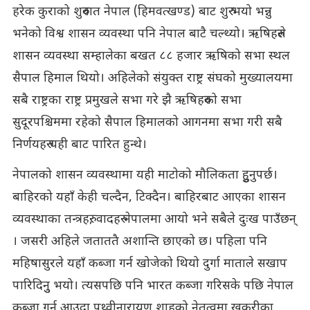
हरेक कुराको शुरुवात नेपाल (हिमवत्खण्ड) बाट शुरु भयो भन्नु
भनेको विश्व शासन व्यवस्था पनि नेपाल बाटै चल्थ्यो। ऋषिहरुले
शासन व्यवस्था सम्हालेका बखत ८८ हजार ऋषिको सभा स्थल
सैपाल हिमाल थियो। अहिलेको संयुक्त राष्ट्र संघको मुख्यालयमा
सबै राष्ट्रका राष्ट्र प्रमुखले सभा गरे झै ऋषिहरुको सभा
सुदूरपश्चिममा रहेको सैपाल हिमालको आगनमा सभा गरी सबै
निर्णयहरु यही बाट पारित हुन्थे।
नेपालको शासन व्यवस्थामा यही माटोको मौलिकता हुुनुपर्छ।
बाहिरको यहाँ केही चल्दैन, टिक्दैन। बाहिरबाट आएका शासन
व्यवस्थाका तन्त्रहरु, वादहरु नेपालमा आयो भने सबैले दुःख पाउँछन्
। जसरी अहिले जताततै अशान्ति छाएको छ। पहिला पनि
महिषासुरले यहाँ कब्जा गर्न खोजेको थियो दुर्गा माताले सखाप
पारिदिनुु भयो। त्यसपछि पनि भारत कब्जा गरिसके पछि नेपाल
कब्जा गर्न आउदा पृथ्वीनारायण शाहको नेतृत्वमा खुकुरीका