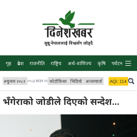
सुदूर नेपाललाई विश्वसँग जोड्दै
गृह
प्रदेश
राजनीति
राष्ट्रिय
अर्थ-वाणिज्य
कृषि
पर्यटन
प्रवास
#
चुनाव २०८२
२०८३ साउन २२
फोटोफिचर
भिडियो
अन्तरवार्ता
विचार/ब्लग
AQI:
114
लाइभ 
भँगेराको जोडीले दिएको सन्देश...