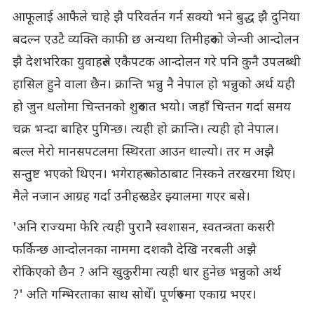
आफूलाई आफैले चाहे झै परिवर्तन गर्न सक्यो भने बुद्ध झै दुनिया
बदल्न एउटै व्यक्ति काफी छ अन्यथा तिमीहरुको जेन्जी आन्दोलन
झै देशभरिका युवाहरुले एकैपटक आन्दोलन गरे पनि कुनै उपलब्धी
हासिल हुने वाला छैन। क्रान्ति भन्नु नै नेपाल हो भन्नुको अर्थ यही
हो जुन थलोमा चिन्तनको शुरुवात भयो। जहाँ चिन्तन गर्दा समय
चक्र भन्दा बाहिर पुगिन्छ। त्यही हो क्रान्ति। त्यही हो नेपाल।
बल्ल मेरो मानसपटलमा स्थिरता आउन थाल्यो। तर म अझै
सन्तुुष्ट भएको थिएन। भगेराहरु कोठाबाट निस्कने तरखरमा थिए।
मैले नजान आग्रह गर्दा उनीहरु उडेर झ्यालमा गएर बसे।
'अनि राज्यमा फेरि त्यही पुरानै स्वशासन, स्वतन्त्रता कसरी
फर्किन्छ आन्दोलनका नाममा दशकौ देखि नरबली अझै
रोकिएको छैन ? अनि खुकुरीमा त्यही धार हुनेछ भन्नुको अर्थ
?' अति गम्भिरताका साथ सोधेँ। पूर्णरुपमा एकाग्र भएर।