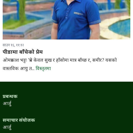
साउन १६, ११:१२
पीडामा बाँचेको प्रेम
ओमप्रकाश भट्टः 'प्रेम केवल सुख र हाँसोमा मात्र बाँच्छ र, समीर? यसको
वास्तविक आयु त...
विस्तृतमा
प्रबन्धक
आर्जु
समाचार संयोजक
आर्जु