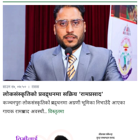
साउन १७, ०७:५०
रासस
लोकसंस्कृतिको प्रवद्र्धनमा सक्रिय ‘रामप्रसाद’
कञ्चनपुरः लोकसंस्कृतिको प्रवद्र्धनमा अग्रणी भूमिका निभाउँदै आएका
गायक रामप्रसाद अवस्थी...
विस्तृतमा