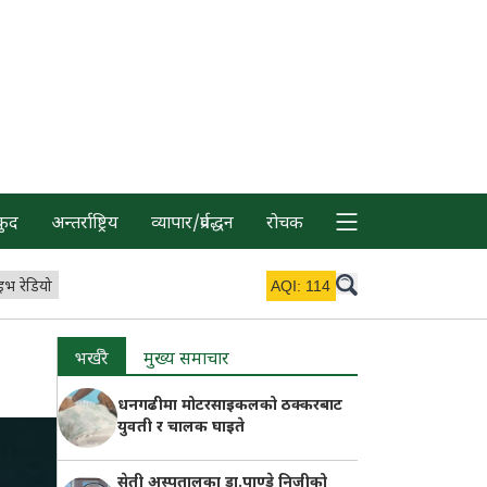
कुद
अन्तर्राष्ट्रिय
व्यापार/प्रर्वद्धन
रोचक
इभ रेडियो
AQI:
114
भर्खरै
मुख्य समाचार
धनगढीमा मोटरसाइकलको ठक्करबाट
युवती र चालक घाइते
सेती अस्पतालका डा.पाण्डे निजीको