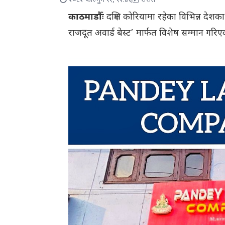
२०८२ फाल्गुन ११, १२:४६
रासस
काठमाडौँः
दक्षिण कोरियामा रहेका विभिन्न देश
राजदूत अवार्ड बेस्ट’ मार्फत विशेष सम्मान गर