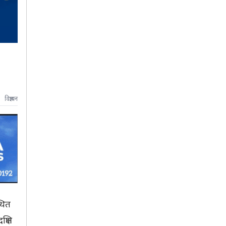
विज्ञापन
थित
्षिण