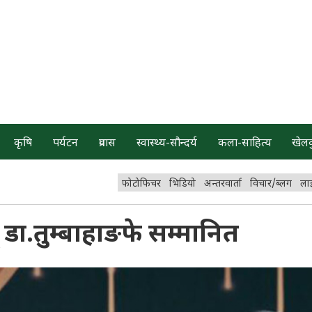
कृषि
पर्यटन
प्रवास
स्वास्थ्य-सौन्दर्य
कला-साहित्य
खेल
फोटोफिचर
भिडियो
अन्तरवार्ता
विचार/ब्लग
ला
डा.तुम्बाहाङफे सम्मानित