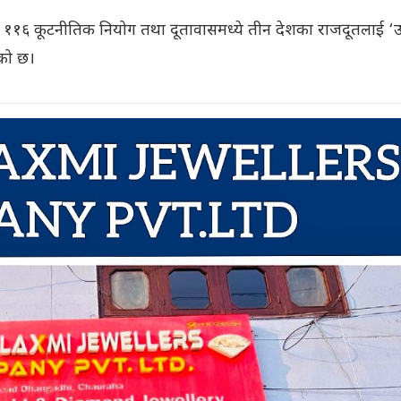
का ११६ कूटनीतिक नियोग तथा दूतावासमध्ये तीन देशका राजदूतलाई ‘उत्
िएको छ।