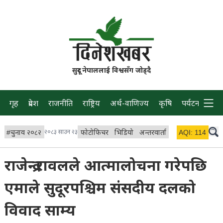
सुदूर नेपाललाई विश्वसँग जोड्दै
गृह
प्रदेश
राजनीति
राष्ट्रिय
अर्थ-वाणिज्य
कृषि
पर्यटन
प्रवास
#
चुनाव २०८२
२०८३ साउन २३
फोटोफिचर
भिडियो
अन्तरवार्ता
विचार/ब्लग
AQI:
114
लाइभ 
राजेन्द्र रावलले आत्मालोचना गरेपछि
एमाले सुदूरपश्चिम संसदीय दलको
विवाद साम्य