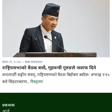
साउन २१, ०८:१४
खबर संवाददाता
राष्ट्रियसभाको बैठक बस्दै, गृहमन्त्री गुरुङले जवाफ दिने
काठमाडौँः सङ्घीय संसद्, राष्ट्रियसभाको बैठक बिहीबार बस्दैछ। अपराह्न १ः१५
बजे सिंहदरबारमा...
विस्तृतमा
प्रबन्धक
आर्जु