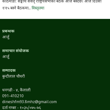
काठमाडौँ: सङ्घीय संसद् राष्ट्रियसभाको बैठक आज बस्दैछ। आज दिउँसो
१ः१५ बस्ने बैठकमा...
विस्तृतमा
प्रबन्धक
आर्जु
समाचार संयोजक
आर्जु
सम्पादक
बुन्दीलाल चौधरी
धनगढी - ४, कैलाली
091-410210
dineshfm93.8mhz@gmail.com
दर्ता नम्बर - १०३५/०७५-७६