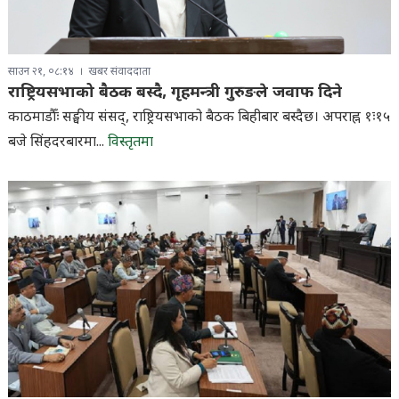
साउन २१, ०८:१४
खबर संवाददाता
राष्ट्रियसभाको बैठक बस्दै, गृहमन्त्री गुरुङले जवाफ दिने
काठमाडौँः सङ्घीय संसद्, राष्ट्रियसभाको बैठक बिहीबार बस्दैछ। अपराह्न १ः१५
बजे सिंहदरबारमा...
विस्तृतमा