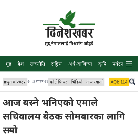
सुदूर नेपाललाई विश्वसँग जोड्दै
गृह
प्रदेश
राजनीति
राष्ट्रिय
अर्थ-वाणिज्य
कृषि
पर्यटन
प्रवास
#
चुनाव २०८२
२०८३ साउन २१
फोटोफिचर
भिडियो
अन्तरवार्ता
विचार/ब्लग
AQI:
114
लाइभ 
आज बस्ने भनिएको एमाले
सचिवालय बैठक सोमबारका लागि
सर्‍यो