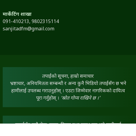
मार्केटिंग शाखा
091-410213,
9802315114
sanjitadfm@gmail.com
तपाईंको सूचना, हाम्रो समाचार
भ्रष्टाचार, अनियमितता सम्बन्धी र अन्य कुनै भिडियो तपाईंसँग छ भने
हामीलाई उपलब्ध गराउनुहोस् । एउटा जिम्मेवार नागरिकको दायित्व
पूरा गर्नुहोस् ।
‘स्रोत गोप्य राखिने छ ।’
तपाईंसँग कुनै लेख, रचना, विचार तथा स्तम्भ छन् भने हामीलाई
dineshfm93.8mhz@gmail.com
मा पठाउन सक्नुहुनेछ ।