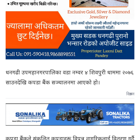
धनगढी उपमहानगरपालिका वडा नम्वर ४ शिवपुरी धाममा २०७६
साउनदेखि कपडा बैंक सञ्चालनमा आएको हो।
विज्ञापन
कपडा बैंकले संकलित कपडाहरू विपन्न नागरिकलाई वितरण गर्दै