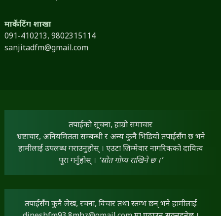
मार्केटिंग शाखा
091-410213,
9802315114
sanjitadfm@gmail.com
तपाईंको सूचना, हाम्रो समाचार
भ्रष्टाचार, अनियमितता सम्बन्धी र अन्य कुनै भिडियो तपाईंसँग छ भने
हामीलाई उपलब्ध गराउनुहोस् । एउटा जिम्मेवार नागरिकको दायित्व
पूरा गर्नुहोस् ।
‘स्रोत गोप्य राखिने छ ।’
तपाईंसँग कुनै लेख, रचना, विचार तथा स्तम्भ छन् भने हामीलाई
dineshfm93.8mhz@gmail.com
मा पठाउन सक्नुहुनेछ ।