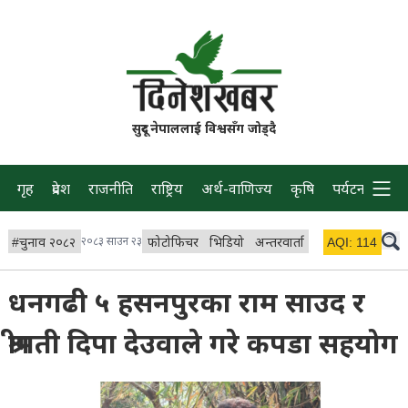
सुदूर नेपाललाई विश्वसँग जोड्दै
गृह
प्रदेश
राजनीति
राष्ट्रिय
अर्थ-वाणिज्य
कृषि
पर्यटन
प्रवास
#
चुनाव २०८२
२०८३ साउन २३
फोटोफिचर
भिडियो
अन्तरवार्ता
विचार/ब्लग
AQI:
114
लाइभ 
धनगढी ५ हसनपुरका राम साउद र
श्रीमती दिपा देउवाले गरे कपडा सहयोग