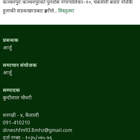
कञ्चनपुरः कञ्चनपुरको पुनर्वास नगरपालिका–१०, चकमेली बजार नजिकै
हुलाकी सडकखण्डबाट प्रहरीले...
विस्तृतमा
प्रबन्धक
आर्जु
समाचार संयोजक
आर्जु
सम्पादक
बुन्दीलाल चौधरी
धनगढी - ४, कैलाली
091-410210
dineshfm93.8mhz@gmail.com
दर्ता नम्बर - १०३५/०७५-७६