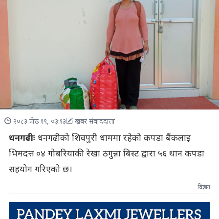
२०८३ जेठ १९, ०३:१३
खबर संवाददाता
धनगढीः
धनगढीको शिवपुरी धाममा रहेको कपडा बैंकलाइ
भिमदत्त ०४ गोबरियाकी रेखा ठगुन्ना बिस्ट द्वारा ५६ थान कपडा
सहयोग गरिएको छ।
विज्ञापन