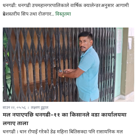
धनगढी: धनगढी उपमहानगरपालिकाले वार्षिक क्यालेन्डरअनुसार आगामी
प्रदेशस्तरीय सिप तथा रोजगार...
विस्तृतमा
साउन २२, ०५:५६
लक्ष्मण ढुङ्गाल
मल नपाएपछि धनगढी–११ का किसानले वडा कार्यालयमा
लगाए ताला
धनगढी । धान रोपाइँ गरेको डेढ महिना बितिसक्दा पनि रासायनिक मल