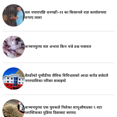
मल नपाएपछि धनगढी–११ का किसानले वडा कार्यालयमा
लगाए ताला
कञ्चनपुरमा मल अभाव किन भन्ने प्रश्न यथावत
बैतडीको पुर्चौडीमा जैविक विविधताको आधा करोड बजेटले
नगरपालिका परिसर सजाइयो
कञ्चनपुरमा एक युवकले निलेका लागूऔषधका ९ वटा
प्लास्टिकका पुडिया दिसाबाट बरामद