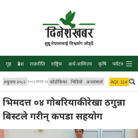
सुदूर नेपाललाई विश्वसँग जोड्दै
गृह
प्रदेश
राजनीति
राष्ट्रिय
अर्थ-वाणिज्य
कृषि
पर्यटन
प्रवास
#
चुनाव २०८२
२०८३ साउन २३
फोटोफिचर
भिडियो
अन्तरवार्ता
विचार/ब्लग
AQI:
114
लाइभ 
भिमदत्त ०४ गोबरियाकी रेखा ठगुन्ना
बिस्टले गरीन् कपडा सहयोग