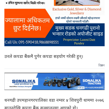
उनले कपडा बैंकमै पुगेर कपडा सहयोग गरेकी हुन्।
विज्ञापन
धनगढी उपमहानगरपालिका वडा नम्वर ४ शिवपुरी धाममा २०७६
साउनदेखि कपडा बैंक सञ्चालनमा आएको हो।