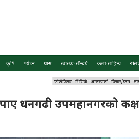
कृषि
पर्यटन
प्रवास
स्वास्थ्य-सौन्दर्य
कला-साहित्य
खेल
फोटोफिचर
भिडियो
अन्तरवार्ता
विचार/ब्लग
ला
ले पाए धनगढी उपमहानगरको कक्ष