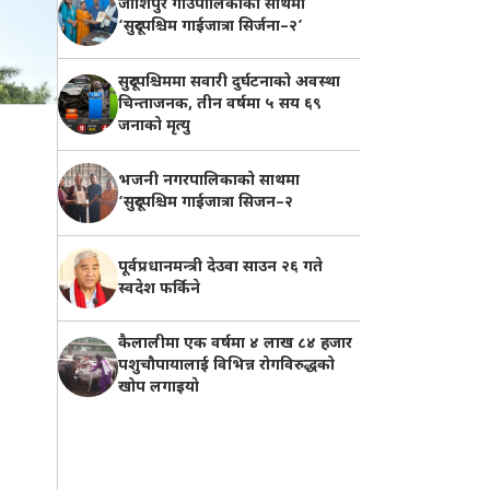
जोशिपुर गाउँपालिकाको साथमा
‘सुदूरपश्चिम गाईजात्रा सिर्जना–२’
सुदूरपश्चिममा सवारी दुर्घटनाको अवस्था
चिन्ताजनक, तीन वर्षमा ५ सय ६९
जनाको मृत्यु
भजनी नगरपालिकाको साथमा
‘सुदूरपश्चिम गाईजात्रा सिजन–२
पूर्वप्रधानमन्त्री देउवा साउन २६ गते
स्वदेश फर्किने
कैलालीमा एक वर्षमा ४ लाख ८४ हजार
पशुचौपायालाई विभिन्न रोगविरुद्धको
खोप लगाइयाे