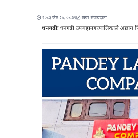
२०८३ जेठ २७, ०८:३९
खबर संवाददाता
धनगढीः
धनगढी उपमहानगरपालिकाले अछाम जिल्लाका