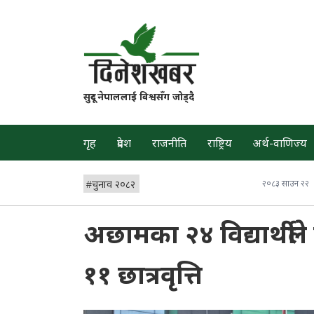
सुदूर नेपाललाई विश्वसँग जोड्दै
गृह
प्रदेश
राजनीति
राष्ट्रिय
अर्थ-वाणिज्य
#
चुनाव २०८२
२०८३ साउन २२
अछामका २४ विद्यार्थी
११ छात्रवृत्ति