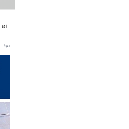
ो छ।
विज्ञापन