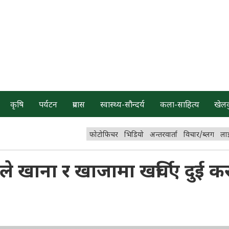
कृषि
पर्यटन
प्रवास
स्वास्थ्य-सौन्दर्य
कला-साहित्य
खेल
फोटोफिचर
भिडियो
अन्तरवार्ता
विचार/ब्लग
ला
े खाना र खाजामा खर्चिए दुई क