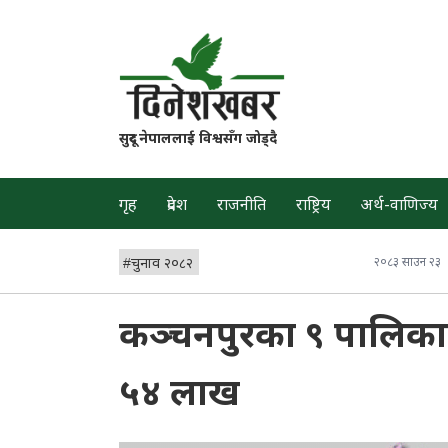
सुदूर नेपाललाई विश्वसँग जोड्दै
गृह
प्रदेश
राजनीति
राष्ट्रिय
अर्थ-वाणिज्य
#
चुनाव २०८२
२०८३ साउन २३
कञ्चनपुरका ९ पालिकाल
५४ लाख