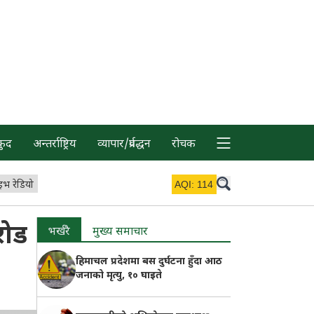
कुद
अन्तर्राष्ट्रिय
व्यापार/प्रर्वद्धन
रोचक
इभ रेडियो
AQI:
114
रोड
भर्खरै
मुख्य समाचार
हिमाचल प्रदेशमा बस दुर्घटना हुँदा आठ
जनाको मृत्यु, १० घाइते