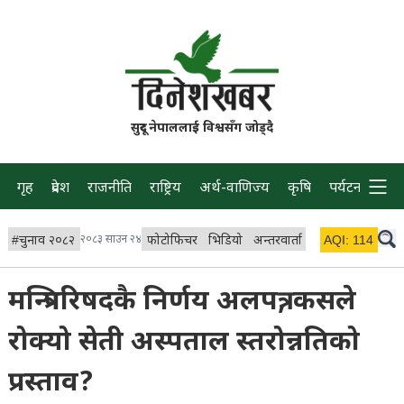
सुदूर नेपाललाई विश्वसँग जोड्दै
गृह
प्रदेश
राजनीति
राष्ट्रिय
अर्थ-वाणिज्य
कृषि
पर्यटन
प्रवास
#
चुनाव २०८२
२०८३ साउन २४
फोटोफिचर
भिडियो
अन्तरवार्ता
विचार/ब्लग
AQI:
114
लाइभ
मन्त्रिपरिषदकै निर्णय अलपत्र, कसले
रोक्यो सेती अस्पताल स्तरोन्नतिको
प्रस्ताव?