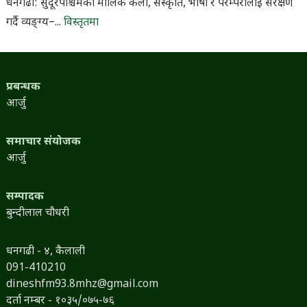
धनगढी: सुदूरपश्चिमको मौलिक कला, संस्कृति, भाषा र परम्परालाई संरक्षण
गर्दै व्यङ्ग्य–...
विस्तृतमा
प्रबन्धक
आर्जु
समाचार संयोजक
आर्जु
सम्पादक
बुन्दीलाल चौधरी
धनगढी - ४, कैलाली
091-410210
dineshfm93.8mhz@gmail.com
दर्ता नम्बर - १०३५/०७५-७६