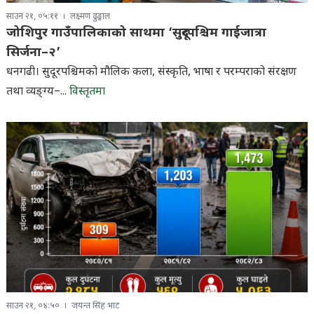
साउन २१, ०५:११
लक्ष्मण ढुङ्गाल
जोशिपुर गाउँपालिकाको साथमा ‘सुदूरपश्चिम गाईजात्रा
सिर्जना–२’
धनगढी। सुदूरपश्चिमको मौलिक कला, संस्कृति, भाषा र परम्पराको संरक्षण
तथा व्यङ्ग्य–...
विस्तृतमा
साउन २१, ०४:५०
जयन्त सिंह भाट