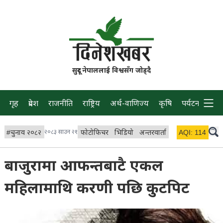
सुदूर नेपाललाई विश्वसँग जोड्दै
गृह
प्रदेश
राजनीति
राष्ट्रिय
अर्थ-वाणिज्य
कृषि
पर्यटन
प्रवास
#
चुनाव २०८२
२०८३ साउन २१
फोटोफिचर
भिडियो
अन्तरवार्ता
विचार/ब्लग
AQI:
114
लाइभ 
बाजुरामा आफन्तबाटै एकल
महिलामाथि करणी पछि कुटपिट