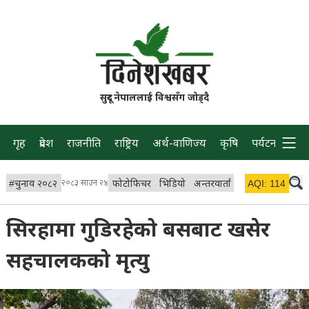
सुदूर नेपाललाई विश्वसँग जोड्दै
गृह
प्रदेश
राजनीति
राष्ट्रिय
अर्थ-वाणिज्य
कृषि
पर्यटन
प्रवास
#
चुनाव २०८२
२०८३ साउन २४
फोटोफिचर
भिडियो
अन्तरवार्ता
विचार/ब्लग
AQI:
114
लाइभ
सिरहामा गुडिरहेको बसबाट खसेर
सहचालकको मृत्यु