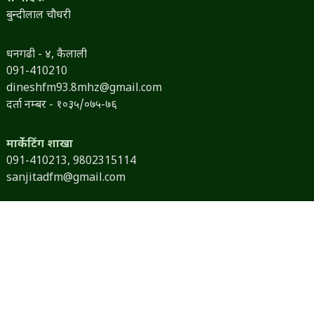
बुन्दीलाल चौधरी
धनगढी - ४, कैलाली
091-410210
dineshfm93.8mhz@gmail.com
दर्ता नम्बर - १०३५/०७५-७६
मार्केटिंग शाखा
091-410213,
9802315114
sanjitadfm@gmail.com
तपाईंको सूचना, हाम्रो समाचार
भ्रष्टाचार, अनियमितता सम्बन्धी र अन्य कुनै भिडियो तपाईंसँग छ भने