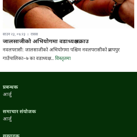
साउन २३, ०४:२३
रासस
जालसाजीको अभियोगमा वडाध्यक्ष पक्राउ
नवलपरासी: जालसाजीको अभियोगमा पश्चिम नवलपरासीको प्रतापपुर
गाउँपालिका–७ का वडाध्यक्ष...
विस्तृतमा
प्रबन्धक
आर्जु
समाचार संयोजक
आर्जु
सम्पादक