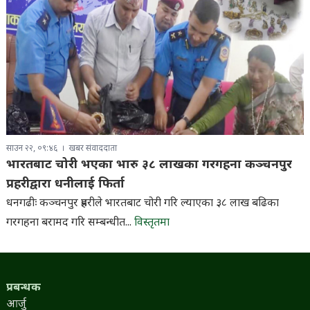
साउन २२, ०९:४६
खबर संवाददाता
भारतबाट चोरी भएका भारु ३८ लाखका गरगहना कञ्चनपुर
प्रहरीद्वारा धनीलाई फिर्ता
धनगढीः कञ्चनपुर प्रहरीले भारतबाट चोरी गरि ल्याएका ३८ लाख बढिका
गरगहना बरामद गरि सम्बन्धीत...
विस्तृतमा
प्रबन्धक
आर्जु