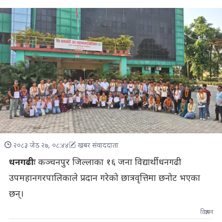
२०८३ जेठ २७, ०८:४४
खबर संवाददाता
धनगढीः
कञ्चनपुर जिल्लाका १६ जना विद्यार्थी धनगढी
उपमहानगरपालिकाले प्रदान गरेको छात्रवृत्तिमा छनोट भएका
छन्।
विज्ञापन