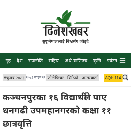
सुदूर नेपाललाई विश्वसँग जोड्दै
गृह
प्रदेश
राजनीति
राष्ट्रिय
अर्थ-वाणिज्य
कृषि
पर्यटन
प्रवास
#
चुनाव २०८२
२०८३ साउन २२
फोटोफिचर
भिडियो
अन्तरवार्ता
विचार/ब्लग
AQI:
114
लाइभ 
कञ्चनपुरका १६ विद्यार्थीले पाए
धनगढी उपमहानगरको कक्षा ११
छात्रवृत्ति