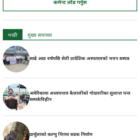
कमेन्ट लोड गर्नुस
भर्खरै
मुख्य समाचार
साढे आठ वर्षपछि सेती प्रादेशिक अस्पतालको भवन सम्पन्न
अमेरिकामा अध्ययनरत कैलालीको गोदावरीका सुशान्त पन्त
सम्पर्कविहीन
दार्चुलाको कल्चु भिरमा सडक निर्माण