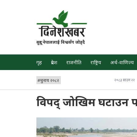
सुदूर नेपाललाई विश्वसँग जोड्दै
गृह
प्रदेश
राजनीति
राष्ट्रिय
अर्थ-वाणिज्य
#
चुनाव २०८२
२०८३ साउन २२
विपद् जोखिम घटाउन पा