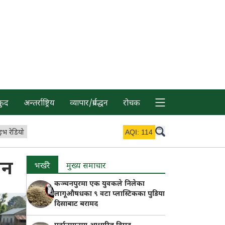
कुद
अन्तर्राष्ट्रिय
व्यापार/प्रर्वद्धन
रोचक
इभ रेडियो
AQI:
114
ान
भर्खरै
मुख्य समाचार
कञ्चनपुरमा एक युवकले निलेका
लागूऔषधका ९ वटा प्लास्टिकका पुडिया
दिसाबाट बरामद