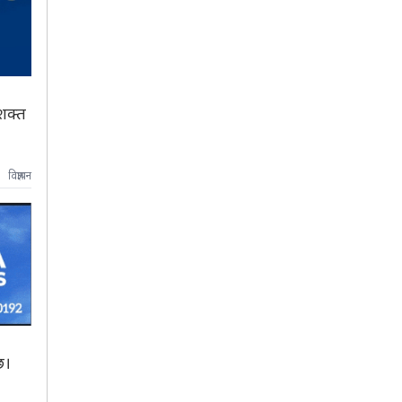
सशक्त
विज्ञापन
 छ।