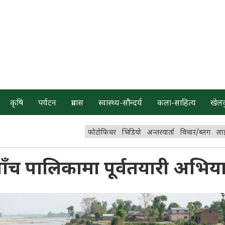
कृषि
पर्यटन
प्रवास
स्वास्थ्य-सौन्दर्य
कला-साहित्य
खेल
फोटोफिचर
भिडियो
अन्तरवार्ता
विचार/ब्लग
ला
ँच पालिकामा पूर्वतयारी अभिय