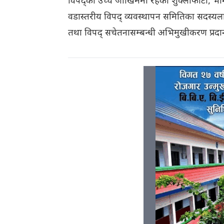
विपद्को उच्च जोखिममा रहेका शुक्लाफाँटा, भी
वडास्तरीय विपद् व्यवस्थापन समितिका सदस्यलाई
तथा विपद् सचेतनासम्बन्धी अभिमुखीकरण प्रदा