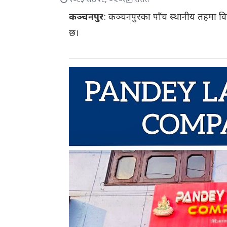
२०८३ जेठ २८, ०५:०१
रासस
कञ्चनपुर
: कञ्चनपुरका पाँच स्थानीय तहमा विप
छ।