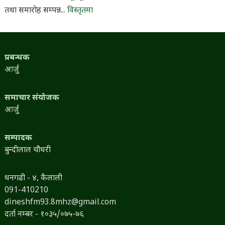
तथा समारोह सम्पन्न...
विस्तृतमा
प्रबन्धक
आर्जु
समाचार संयोजक
आर्जु
सम्पादक
बुन्दीलाल चौधरी
धनगढी - ४, कैलाली
091-410210
dineshfm93.8mhz@gmail.com
दर्ता नम्बर - १०३५/०७५-७६