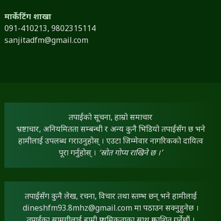
मार्केटिंग शाखा
091-410213,
9802315114
sanjitadfm@gmail.com
तपाईंको सूचना, हाम्रो समाचार
भ्रष्टाचार, अनियमितता सम्बन्धी र अन्य कुनै भिडियो तपाईंसँग छ भने
हामीलाई उपलब्ध गराउनुहोस् । एउटा जिम्मेवार नागरिकको दायित्व
पूरा गर्नुहोस् ।
‘स्रोत गोप्य राखिने छ ।’
तपाईंसँग कुनै लेख, रचना, विचार तथा स्तम्भ छन् भने हामीलाई
dineshfm93.8mhz@gmail.com
मा पठाउन सक्नुहुनेछ ।
तपाईंका सामग्रीलाई हामी प्राथमिकताका साथ प्रकाशित गर्नेछौं ।